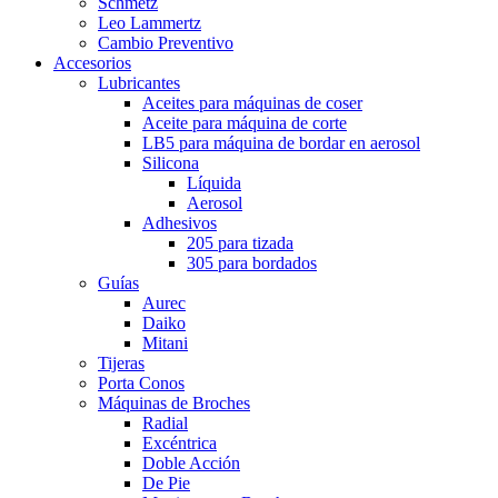
Schmetz
Leo Lammertz
Cambio Preventivo
Accesorios
Lubricantes
Aceites para máquinas de coser
Aceite para máquina de corte
LB5 para máquina de bordar en aerosol
Silicona
Líquida
Aerosol
Adhesivos
205 para tizada
305 para bordados
Guías
Aurec
Daiko
Mitani
Tijeras
Porta Conos
Máquinas de Broches
Radial
Excéntrica
Doble Acción
De Pie