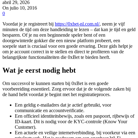
abril 29, 2026
On julio 10, 2016
0
Voordat je je registreert bij
https://0xbet-nl.com.nl/
, neem je vijf
minuten de tijd om deze handleiding te lezen – dat kan je tijd en geld
besparen. Of je nu een beginnende speler bent of een
doorgewinterde gokker die een nieuw platform probeert, een
soepele start is cruciaal voor een goede ervaring. Deze gids helpt je
om je account correct in te stellen en direct te profiteren van de
belangrijkste functionaliteiten die 0xBet te bieden heeft.
Wat je eerst nodig hebt
Om succesvol te kunnen starten bij 0xBet is een goede
voorbereiding essentieel. Zorg ervoor dat je de volgende zaken bij
de hand hebt voordat je begint met het registratieproces.
Een geldig e-mailadres dat je actief gebruikt, voor
communicatie en accountverificatie.
Een officieel identiteitsbewijs, zoals een paspoort, rijbewijs of
ID-kaart. Dit is nodig voor de KYC-controle (Know Your
Customer).
Een actuele en veilige internetverbinding, bij voorkeur via een