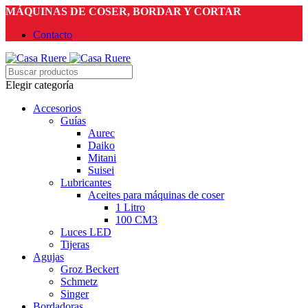
MÁQUINAS DE COSER, BORDAR Y CORTAR
Contacto
Elegir categoría
Accesorios
Guías
Aurec
Daiko
Mitani
Suisei
Lubricantes
Aceites para máquinas de coser
1 Litro
100 CM3
Luces LED
Tijeras
Agujas
Groz Beckert
Schmetz
Singer
Bordadoras