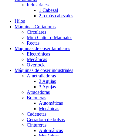
Industriales
1 Cabezal
2 o más cabezales
Hilos
Máquinas Cortadoras
Circulares
Mini Cutter o Manuales
Rectas
Maquinas de coser familiares
Electrónicas
Mecánicas
Overlock
Máquinas de coser industriales
Ametralladoras
2 Agujas
3 Agujas
Atracadoras
Botoneras
Automáticas
Mecánicas
Cadenetas
Cerradora de bolsas
Cintureras
Automáticas
Mecánicas