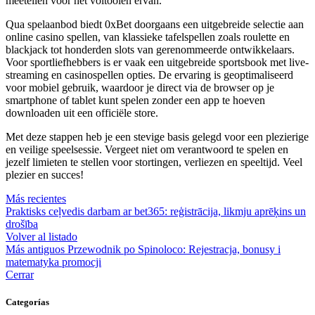
meetellen voor het voltooien ervan.
Qua spelaanbod biedt 0xBet doorgaans een uitgebreide selectie aan
online casino spellen, van klassieke tafelspellen zoals roulette en
blackjack tot honderden slots van gerenommeerde ontwikkelaars.
Voor sportliefhebbers is er vaak een uitgebreide sportsbook met live-
streaming en casinospellen opties. De ervaring is geoptimaliseerd
voor mobiel gebruik, waardoor je direct via de browser op je
smartphone of tablet kunt spelen zonder een app te hoeven
downloaden uit een officiële store.
Met deze stappen heb je een stevige basis gelegd voor een plezierige
en veilige speelsessie. Vergeet niet om verantwoord te spelen en
jezelf limieten te stellen voor stortingen, verliezen en speeltijd. Veel
plezier en succes!
Más recientes
Praktisks ceļvedis darbam ar bet365: reģistrācija, likmju aprēķins un
drošība
Volver al listado
Más antiguos
Przewodnik po Spinoloco: Rejestracja, bonusy i
matematyka promocji
Cerrar
Categorías