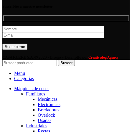
Suscribite a nuestro newsletter
Por favor, deja este campo vacío.
CASA RUERE S.A.
2020 - Diseño y Desarrollo por
Creativedog Agency
Buscar
Menu
Categorías
Máquinas de coser
Familiares
Mecánicas
Electrónicas
Bordadoras
Overlock
Usadas
Industriales
Rectas