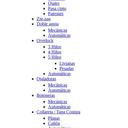
Ojales
Pasa cinto
Patrones
Zig-zag
Doble aguja
Mecánicas
Automáticas
Overlock
3 Hilos
4 Hilos
5 Hilos
Livianas
Pesadas
Automáticas
Ojaladoras
Mecánicas
Automáticas
Botoneras
Mecánicas
Automáticas
Collareta / Tapa Costura
Planas
Cañón