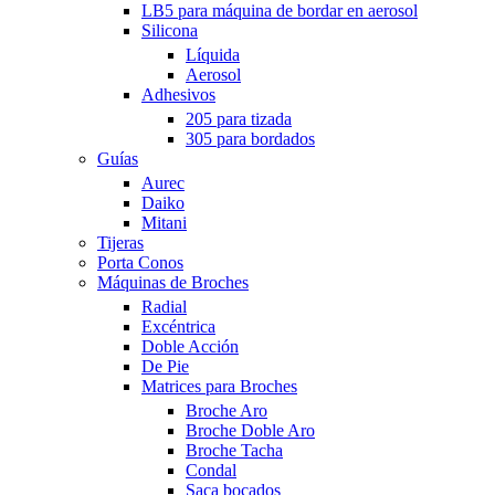
LB5 para máquina de bordar en aerosol
Silicona
Líquida
Aerosol
Adhesivos
205 para tizada
305 para bordados
Guías
Aurec
Daiko
Mitani
Tijeras
Porta Conos
Máquinas de Broches
Radial
Excéntrica
Doble Acción
De Pie
Matrices para Broches
Broche Aro
Broche Doble Aro
Broche Tacha
Condal
Saca bocados