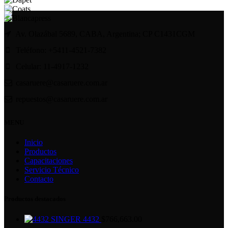
Av. Olazábal 5689, CABA, Argentina; CP C1431CGM
Teléfono: +5411-4521-7382
Celular: 11-4917-1232
casaruere@casaruere.com.ar
repuestos@casaruere.com.ar
MENU
Inicio
Productos
Capacitaciones
Servicio Técnico
Contacto
Productos destacados
SINGER 4432
$
766,663.00