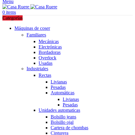
Menu
0
items
Categorías
Máquinas de coser
Familiares
Mecánicas
Electrónicas
Bordadoras
Overlock
Usadas
Industriales
Rectas
Livianas
Pesadas
Automáticas
Livianas
Pesadas
Unidades automaticas
Bolsillo jeans
Bolsillo ojal
Cartera de chombas
Cinturera