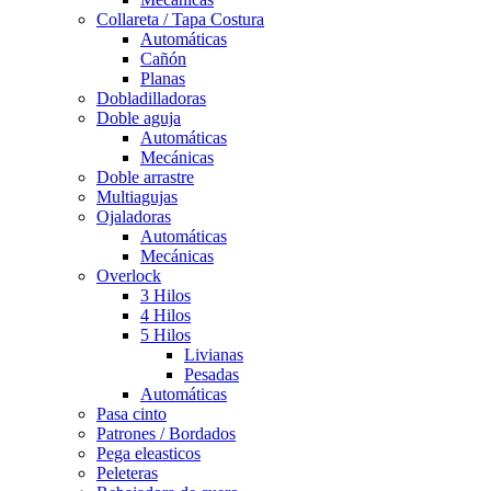
Collareta / Tapa Costura
Automáticas
Cañón
Planas
Dobladilladoras
Doble aguja
Automáticas
Mecánicas
Doble arrastre
Multiagujas
Ojaladoras
Automáticas
Mecánicas
Overlock
3 Hilos
4 Hilos
5 Hilos
Livianas
Pesadas
Automáticas
Pasa cinto
Patrones / Bordados
Pega eleasticos
Peleteras