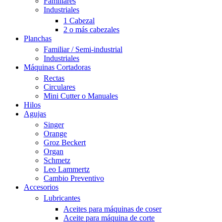
Familiares
Industriales
1 Cabezal
2 o más cabezales
Planchas
Familiar / Semi-industrial
Industriales
Máquinas Cortadoras
Rectas
Circulares
Mini Cutter o Manuales
Hilos
Agujas
Singer
Orange
Groz Beckert
Organ
Schmetz
Leo Lammertz
Cambio Preventivo
Accesorios
Lubricantes
Aceites para máquinas de coser
Aceite para máquina de corte