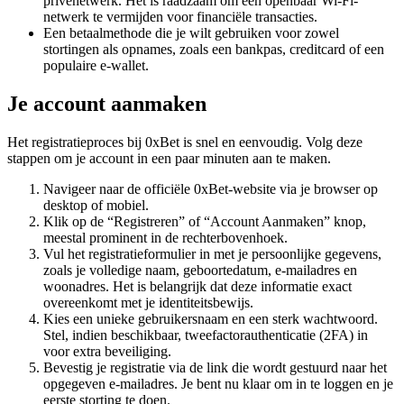
privénetwerk. Het is raadzaam om een openbaar Wi-Fi-
netwerk te vermijden voor financiële transacties.
Een betaalmethode die je wilt gebruiken voor zowel
stortingen als opnames, zoals een bankpas, creditcard of een
populaire e-wallet.
Je account aanmaken
Het registratieproces bij 0xBet is snel en eenvoudig. Volg deze
stappen om je account in een paar minuten aan te maken.
Navigeer naar de officiële 0xBet-website via je browser op
desktop of mobiel.
Klik op de “Registreren” of “Account Aanmaken” knop,
meestal prominent in de rechterbovenhoek.
Vul het registratieformulier in met je persoonlijke gegevens,
zoals je volledige naam, geboortedatum, e-mailadres en
woonadres. Het is belangrijk dat deze informatie exact
overeenkomt met je identiteitsbewijs.
Kies een unieke gebruikersnaam en een sterk wachtwoord.
Stel, indien beschikbaar, tweefactorauthenticatie (2FA) in
voor extra beveiliging.
Bevestig je registratie via de link die wordt gestuurd naar het
opgegeven e-mailadres. Je bent nu klaar om in te loggen en je
eerste storting te doen.