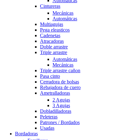
Automáticas
Cintureras
Mecánicas
Automáticas
Multiagujas
Pega eleasticos
Cadenetas
Atracadoras
Doble arrastre
Triple arrastre
Automáticas
Mecánicas
Triple arrastre cañon
Pasa cinto
Cerradora de bolsas
Rebajadora de cuero
Ametralladoras
2 Agujas
3 Agujas
Dobladilladoras
Peleteras
Patrones / Bordados
Usadas
Bordadoras