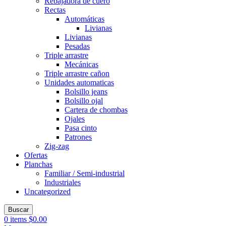
Rebajadora de cuero
Rectas
Automáticas
Livianas
Livianas
Pesadas
Triple arrastre
Mecánicas
Triple arrastre cañon
Unidades automaticas
Bolsillo jeans
Bolsillo ojal
Cartera de chombas
Ojales
Pasa cinto
Patrones
Zig-zag
Ofertas
Planchas
Familiar / Semi-industrial
Industriales
Uncategorized
Buscar
0
items
$
0.00