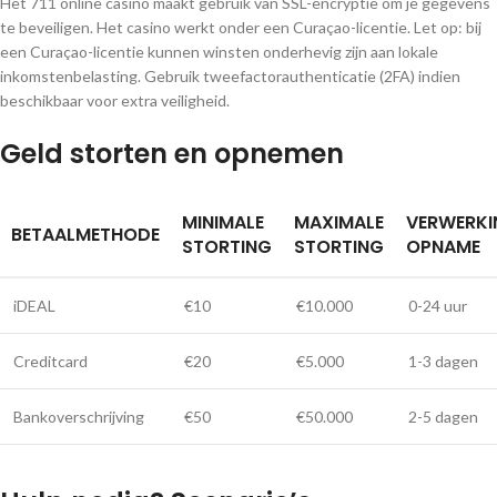
Het 711 online casino maakt gebruik van SSL-encryptie om je gegevens
te beveiligen. Het casino werkt onder een Curaçao-licentie. Let op: bij
een Curaçao-licentie kunnen winsten onderhevig zijn aan lokale
inkomstenbelasting. Gebruik tweefactorauthenticatie (2FA) indien
beschikbaar voor extra veiligheid.
Geld storten en opnemen
MINIMALE
MAXIMALE
VERWERKI
BETAALMETHODE
STORTING
STORTING
OPNAME
iDEAL
€10
€10.000
0-24 uur
Creditcard
€20
€5.000
1-3 dagen
Bankoverschrijving
€50
€50.000
2-5 dagen