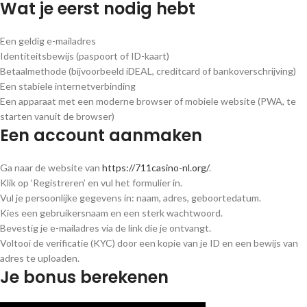
Wat je eerst nodig hebt
Een geldig e-mailadres
Identiteitsbewijs (paspoort of ID-kaart)
Betaalmethode (bijvoorbeeld iDEAL, creditcard of bankoverschrijving)
Een stabiele internetverbinding
Een apparaat met een moderne browser of mobiele website (PWA, te
starten vanuit de browser)
Een account aanmaken
Ga naar de website van
https://711casino-nl.org/
.
Klik op ‘Registreren’ en vul het formulier in.
Vul je persoonlijke gegevens in: naam, adres, geboortedatum.
Kies een gebruikersnaam en een sterk wachtwoord.
Bevestig je e-mailadres via de link die je ontvangt.
Voltooi de verificatie (KYC) door een kopie van je ID en een bewijs van
adres te uploaden.
Je bonus berekenen