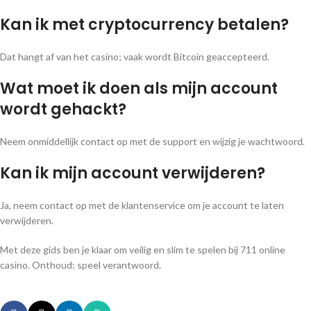
Kan ik met cryptocurrency betalen?
Dat hangt af van het casino; vaak wordt Bitcoin geaccepteerd.
Wat moet ik doen als mijn account
wordt gehackt?
Neem onmiddellijk contact op met de support en wijzig je wachtwoord.
Kan ik mijn account verwijderen?
Ja, neem contact op met de klantenservice om je account te laten
verwijderen.
Met deze gids ben je klaar om veilig en slim te spelen bij 711 online
casino. Onthoud: speel verantwoord.