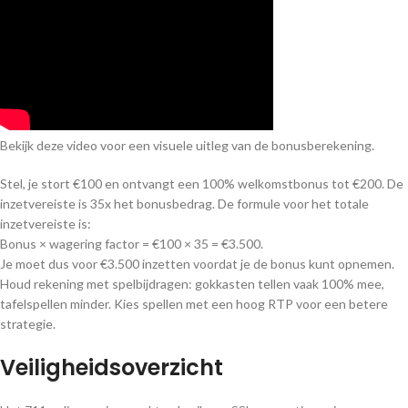
Bekijk deze video voor een visuele uitleg van de bonusberekening.
Stel, je stort €100 en ontvangt een 100% welkomstbonus tot €200. De
inzetvereiste is 35x het bonusbedrag. De formule voor het totale
inzetvereiste is:
Bonus × wagering factor = €100 × 35 = €3.500.
Je moet dus voor €3.500 inzetten voordat je de bonus kunt opnemen.
Houd rekening met spelbijdragen: gokkasten tellen vaak 100% mee,
tafelspellen minder. Kies spellen met een hoog RTP voor een betere
strategie.
Veiligheidsoverzicht