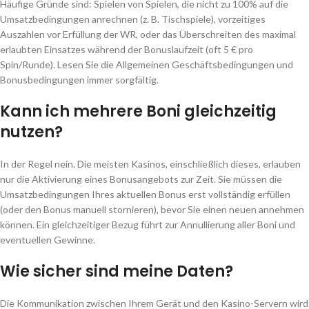
Häufige Gründe sind: Spielen von Spielen, die nicht zu 100% auf die
Umsatzbedingungen anrechnen (z. B. Tischspiele), vorzeitiges
Auszahlen vor Erfüllung der WR, oder das Überschreiten des maximal
erlaubten Einsatzes während der Bonuslaufzeit (oft 5 € pro
Spin/Runde). Lesen Sie die Allgemeinen Geschäftsbedingungen und
Bonusbedingungen immer sorgfältig.
Kann ich mehrere Boni gleichzeitig
nutzen?
In der Regel nein. Die meisten Kasinos, einschließlich dieses, erlauben
nur die Aktivierung eines Bonusangebots zur Zeit. Sie müssen die
Umsatzbedingungen Ihres aktuellen Bonus erst vollständig erfüllen
(oder den Bonus manuell stornieren), bevor Sie einen neuen annehmen
können. Ein gleichzeitiger Bezug führt zur Annullierung aller Boni und
eventuellen Gewinne.
Wie sicher sind meine Daten?
Die Kommunikation zwischen Ihrem Gerät und den Kasino-Servern wird