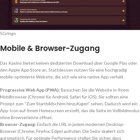
5Gringo
Mobile & Browser-Zugang
Das Kasino bietet keinen dedizierten Download über Google Play oder
den Apple App Store an. Stattdessen nutzen Sie eine hochgradig
mobile-optimierte Website, die sich wie eine native App verhält.
Progressive Web App (PWA):
Besuchen Sie die Website in Ihrem
Mobilbrowser (Chrome für Android, Safari für iOS). Sie sollten eine
Prompt zum “Zum Startbildschirm hinzufügen” sehen. Dadurch wird ein
App-Icon auf Ihrem Homescreen erstellt, das die Seite im Vollbildmodus
ohne Browserleiste öffnet.
Browser-Zugang:
Einfach die URL in jedem modernen Desktop-
Browser (Chrome, Firefox, Edge) aufrufen. Die Seite skaliert sich
automatisch. Für optimale Performance stellen Sie sicher, dass