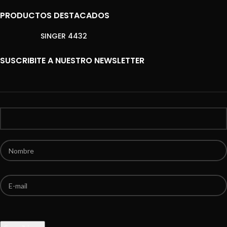
PRODUCTOS DESTACADOS
SINGER 4432
SUSCRIBITE A NUESTRO NEWSLETTER
Por favor, deja este campo vacío.