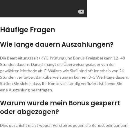
Häufige Fragen
Wie lange dauern Auszahlungen?
Die Bearbeitungszeit (KYC-Prüfung und Bonus-Freigabe) kann 12–48
Stunden dauern. Danach hängt die Überweisungsdauer von der
gewählten Methode ab: E-Wallets wie Skrill sind oft innerhalb von 24
Stunden verfügbar, Banküberweisungen können 3–5 Werktage dauern.
Stellen Sie sicher, dass Ihr Konto vollständig verifiziert ist, bevor Sie
eine Auszahlung beantragen.
Warum wurde mein Bonus gesperrt
oder abgezogen?
Dies geschieht meist wegen Verstoßes gegen die Bonusbedingungen.