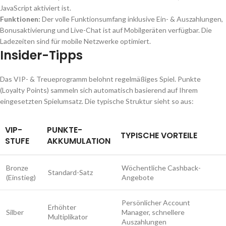
JavaScript aktiviert ist.
Funktionen:
Der volle Funktionsumfang inklusive Ein- & Auszahlungen,
Bonusaktivierung und Live-Chat ist auf Mobilgeräten verfügbar. Die
Ladezeiten sind für mobile Netzwerke optimiert.
Insider-Tipps
Das VIP- & Treueprogramm belohnt regelmäßiges Spiel. Punkte
(Loyalty Points) sammeln sich automatisch basierend auf Ihrem
eingesetzten Spielumsatz. Die typische Struktur sieht so aus:
VIP-
PUNKTE-
TYPISCHE VORTEILE
STUFE
AKKUMULATION
Bronze
Wöchentliche Cashback-
Standard-Satz
(Einstieg)
Angebote
Persönlicher Account
Erhöhter
Silber
Manager, schnellere
Multiplikator
Auszahlungen