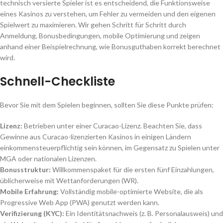
technisch versierte Spieler ist es entscheidend, die Funktionsweise
eines Kasinos zu verstehen, um Fehler zu vermeiden und den eigenen
Spielwert zu maximieren. Wir gehen Schritt für Schritt durch
Anmeldung, Bonusbedingungen, mobile Optimierung und zeigen
anhand einer Beispielrechnung, wie Bonusguthaben korrekt berechnet
wird.
Schnell-Checkliste
Bevor Sie mit dem Spielen beginnen, sollten Sie diese Punkte prüfen:
Lizenz:
Betrieben unter einer Curacao-Lizenz. Beachten Sie, dass
Gewinne aus Curacao-lizenzierten Kasinos in einigen Ländern
einkommensteuerpflichtig sein können, im Gegensatz zu Spielen unter
MGA oder nationalen Lizenzen.
Bonusstruktur:
Willkommenspaket für die ersten fünf Einzahlungen,
üblicherweise mit Wettanforderungen (WR).
Mobile Erfahrung:
Vollständig mobile-optimierte Website, die als
Progressive Web App (PWA) genutzt werden kann.
Verifizierung (KYC):
Ein Identitätsnachweis (z. B. Personalausweis) und