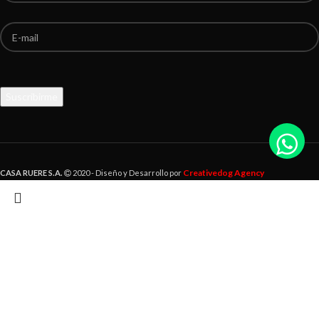
Por favor, deja este campo vacío.
Creativedog Agency
CASA RUERE S.A.
2020 - Diseño y Desarrollo por