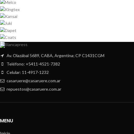
Av. Olazábal 5689, CABA, Argentina; CP C1431CGM
Teléfono: +5411-4521-7382
Celular: 11-4917-1232
casaruere@casaruere.com.ar
repuestos@casaruere.com.ar
MENU
Inicio