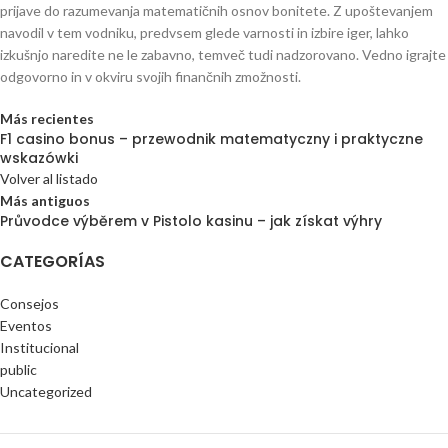
prijave do razumevanja matematičnih osnov bonitete. Z upoštevanjem
navodil v tem vodniku, predvsem glede varnosti in izbire iger, lahko
izkušnjo naredite ne le zabavno, temveč tudi nadzorovano. Vedno igrajte
odgovorno in v okviru svojih finančnih zmožnosti.
Más recientes
F1 casino bonus – przewodnik matematyczny i praktyczne
wskazówki
Volver al listado
Más antiguos
Průvodce výběrem v Pistolo kasinu – jak získat výhry
CATEGORÍAS
Consejos
Eventos
Institucional
public
Uncategorized