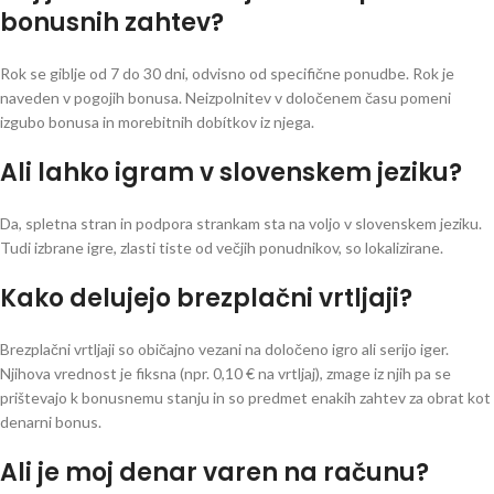
bonusnih zahtev?
Rok se giblje od 7 do 30 dni, odvisno od specifične ponudbe. Rok je
naveden v pogojih bonusa. Neizpolnitev v določenem času pomeni
izgubo bonusa in morebitnih dobítkov iz njega.
Ali lahko igram v slovenskem jeziku?
Da, spletna stran in podpora strankam sta na voljo v slovenskem jeziku.
Tudi izbrane igre, zlasti tiste od večjih ponudnikov, so lokalizirane.
Kako delujejo brezplačni vrtljaji?
Brezplačni vrtljaji so običajno vezani na določeno igro ali serijo iger.
Njihova vrednost je fiksna (npr. 0,10 € na vrtljaj), zmage iz njih pa se
prištevajo k bonusnemu stanju in so predmet enakih zahtev za obrat kot
denarni bonus.
Ali je moj denar varen na računu?