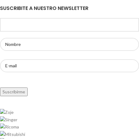
SUSCRIBITE A NUESTRO NEWSLETTER
Por favor, deja este campo vacío.