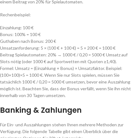
einem Beitrag von 20% für Spielautomaten.
Rechenbeispiel:
Einzahlung: 100 €
Bonus: 100% = 100 €
Guthaben nach Bonus: 200 €
Umsatzanforderung: 5 × (100 € + 100 €) = 5 × 200 € = 1000 €
Beitrag Spielautomaten: 20% → 1000 € / 0,20 = 5000 € Umsatz auf
Slots nötig (oder 1000 € auf Sportwetten mit Quoten ≥1,40).
Formel: Umsatz = (Einzahlung + Bonus) × Umsatzfaktor. Beispiel:
(100+100)×5 = 1000 €. Wenn Sie nur Slots spielen, müssen Sie
tatsächlich 1000 € / 0,20 = 5000 € umsetzen, bevor eine Auszahlung
möglich ist. Beachten Sie, dass der Bonus verfällt, wenn Sie ihn nicht
innerhalb von 30 Tagen umsetzen.
Banking & Zahlungen
Für Ein- und Auszahlungen stehen Ihnen mehrere Methoden zur
Verfügung. Die folgende Tabelle gibt einen Überblick über die