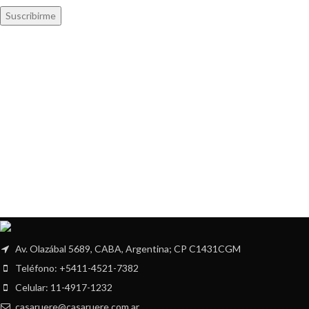
Av. Olazábal 5689, CABA, Argentina; CP C1431CGM
Teléfono: +5411-4521-7382
Celular: 11-4917-1232
casaruere@casaruere.com.ar