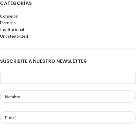
CATEGORÍAS
Consejos
Eventos
Institucional
Uncategorized
SUSCRIBITE A NUESTRO NEWSLETTER
Por favor, deja este campo vacío.