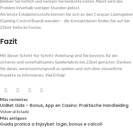
Bleiben Sie höflich und nennen Sie konkrete Daten. Meist wird das
Problem innerhalb weniger Stunden gelöst.
Als letzte Eskalationsstufe können Sie sich an den Curaçao-Lizenzgeber
(Gaming Control Board) wenden – die Kontaktdaten finden Sie auf der
22bet-Seite im Footer.
Fazit
Mit dieser Schritt-für-Schritt-Anleitung sind Sie bestens für ein
sicheres und unterhaltsames Spielerlebnis bei 22bet gerüstet. Denken
Sie daran, verantwortungsvoll zu spielen und sich über steuerliche
Aspekte zu informieren. Viel Erfolg!
Más recientes
UniBet Gids – Bonus, App en Casino: Praktische Handleiding
Volver al listado
Más antiguos
Guida pratica a Enjoybet: login, bonus e calcoli