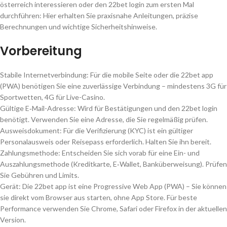
österreich interessieren oder den 22bet login zum ersten Mal
durchführen: Hier erhalten Sie praxisnahe Anleitungen, präzise
Berechnungen und wichtige Sicherheitshinweise.
Vorbereitung
Stabile Internetverbindung: Für die mobile Seite oder die 22bet app
(PWA) benötigen Sie eine zuverlässige Verbindung – mindestens 3G für
Sportwetten, 4G für Live-Casino.
Gültige E‑Mail-Adresse: Wird für Bestätigungen und den 22bet login
benötigt. Verwenden Sie eine Adresse, die Sie regelmäßig prüfen.
Ausweisdokument: Für die Verifizierung (KYC) ist ein gültiger
Personalausweis oder Reisepass erforderlich. Halten Sie ihn bereit.
Zahlungsmethode: Entscheiden Sie sich vorab für eine Ein- und
Auszahlungsmethode (Kreditkarte, E‑Wallet, Banküberweisung). Prüfen
Sie Gebühren und Limits.
Gerät: Die 22bet app ist eine Progressive Web App (PWA) – Sie können
sie direkt vom Browser aus starten, ohne App Store. Für beste
Performance verwenden Sie Chrome, Safari oder Firefox in der aktuellen
Version.