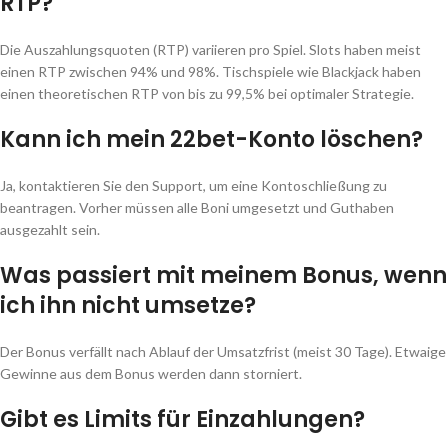
RTP?
Die Auszahlungsquoten (RTP) variieren pro Spiel. Slots haben meist
einen RTP zwischen 94% und 98%. Tischspiele wie Blackjack haben
einen theoretischen RTP von bis zu 99,5% bei optimaler Strategie.
Kann ich mein 22bet-Konto löschen?
Ja, kontaktieren Sie den Support, um eine Kontoschließung zu
beantragen. Vorher müssen alle Boni umgesetzt und Guthaben
ausgezahlt sein.
Was passiert mit meinem Bonus, wenn
ich ihn nicht umsetze?
Der Bonus verfällt nach Ablauf der Umsatzfrist (meist 30 Tage). Etwaige
Gewinne aus dem Bonus werden dann storniert.
Gibt es Limits für Einzahlungen?