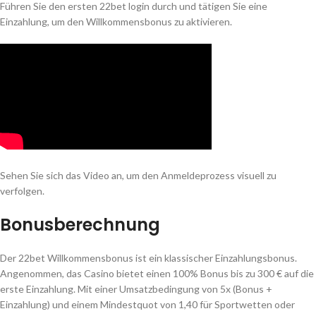
Führen Sie den ersten 22bet login durch und tätigen Sie eine
Einzahlung, um den Willkommensbonus zu aktivieren.
Sehen Sie sich das Video an, um den Anmeldeprozess visuell zu
verfolgen.
Bonusberechnung
Der 22bet Willkommensbonus ist ein klassischer Einzahlungsbonus.
Angenommen, das Casino bietet einen 100% Bonus bis zu 300 € auf die
erste Einzahlung. Mit einer Umsatzbedingung von 5x (Bonus +
Einzahlung) und einem Mindestquot von 1,40 für Sportwetten oder