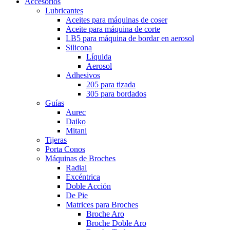
Accesorios
Lubricantes
Aceites para máquinas de coser
Aceite para máquina de corte
LB5 para máquina de bordar en aerosol
Silicona
Líquida
Aerosol
Adhesivos
205 para tizada
305 para bordados
Guías
Aurec
Daiko
Mitani
Tijeras
Porta Conos
Máquinas de Broches
Radial
Excéntrica
Doble Acción
De Pie
Matrices para Broches
Broche Aro
Broche Doble Aro