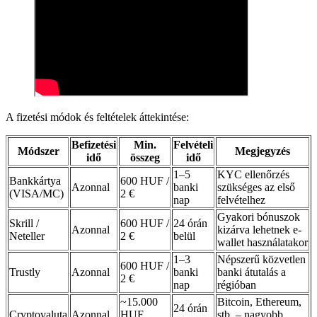
A fizetési módok és feltételek áttekintése:
Befizetési
Min.
Felvételi
Módszer
Megjegyzés
idő
összeg
idő
1–5
KYC ellenőrzés
Bankkártya
600 HUF /
Azonnal
banki
szükséges az első
(VISA/MC)
2 €
nap
felvételhez
Gyakori bónuszok
Skrill /
600 HUF /
24 órán
Azonnal
kizárva lehetnek e-
Neteller
2 €
belül
wallet használatakor
1–3
Népszerű közvetlen
600 HUF /
Trustly
Azonnal
banki
banki átutalás a
2 €
nap
régióban
~15.000
Bitcoin, Ethereum,
24 órán
Cryptovaluta
Azonnal
HUF
stb. – nagyobb