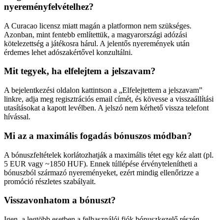
nyereményfelvételhez?
A Curacao licensz miatt magán a platformon nem szükséges.
Azonban, mint fentebb említettük, a magyarországi adózási
kötelezettség a játékosra hárul. A jelentős nyeremények után
érdemes lehet adószakértővel konzultálni.
Mit tegyek, ha elfelejtem a jelszavam?
A bejelentkezési oldalon kattintson a „Elfelejtettem a jelszavam”
linkre, adja meg regisztrációs email címét, és kövesse a visszaállítási
utasításokat a kapott levélben. A jelszó nem kérhető vissza telefont
hívással.
Mi az a maximális fogadás bónuszos módban?
A bónuszfeltételek korlátozhatják a maximális tétet egy kéz alatt (pl.
5 EUR vagy ~1850 HUF). Ennek túllépése érvénytelenítheti a
bónuszból származó nyereményeket, ezért mindig ellenőrizze a
promóció részletes szabályait.
Visszavonhatom a bónuszt?
Igen, a legtöbb esetben a felhasználói fiók bónuszkezelő részén