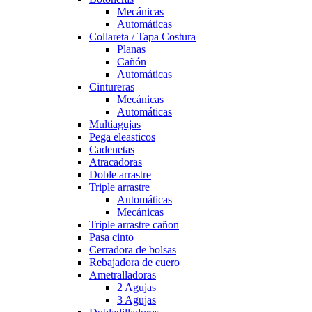
Mecánicas
Automáticas
Collareta / Tapa Costura
Planas
Cañón
Automáticas
Cintureras
Mecánicas
Automáticas
Multiagujas
Pega eleasticos
Cadenetas
Atracadoras
Doble arrastre
Triple arrastre
Automáticas
Mecánicas
Triple arrastre cañon
Pasa cinto
Cerradora de bolsas
Rebajadora de cuero
Ametralladoras
2 Agujas
3 Agujas