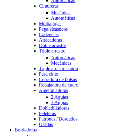
Automáticas
Cintureras
Mecánicas
Automáticas
Multiagujas
Pega eleasticos
Cadenetas
Atracadoras
Doble arrastre
Triple arrastre
Automáticas
Mecánicas
Triple arrastre cañon
Pasa cinto
Cerradora de bolsas
Rebajadora de cuero
Ametralladoras
2 Agujas
3 Agujas
Dobladilladoras
Peleteras
Patrones / Bordados
Usadas
Bordadoras