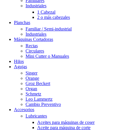
Familiares
Industriales
1 Cabezal
2 o más cabezales
Planchas
Familiar / Semi-industrial
Industriales
Máquinas Cortadoras
Rectas
Circulares
Mini Cutter o Manuales
Hilos
Agujas
Singer
Orange
Groz Beckert
Organ
Schmetz
Leo Lammertz
Cambio Preventivo
Accesorios
Lubricantes
Aceites para máquinas de coser
Aceite para máquina de corte