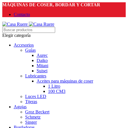
MÁQUINAS DE COSER, BORDAR Y CORTAR
Contacto
Elegir categoría
Accesorios
Guías
Aurec
Daiko
Mitani
Suisei
Lubricantes
Aceites para máquinas de coser
1 Litro
100 CM3
Luces LED
Tijeras
Agujas
Groz Beckert
Schmetz
Singer
Bordadoras