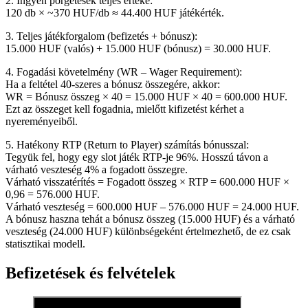
2. Ingyen pörgetések teljes értéke:
120 db × ~370 HUF/db ≈ 44.400 HUF játékérték.
3. Teljes játékforgalom (befizetés + bónusz):
15.000 HUF (valós) + 15.000 HUF (bónusz) = 30.000 HUF.
4. Fogadási követelmény (WR – Wager Requirement):
Ha a feltétel 40-szeres a bónusz összegére, akkor:
WR = Bónusz összeg × 40 = 15.000 HUF × 40 = 600.000 HUF.
Ezt az összeget kell fogadnia, mielőtt kifizetést kérhet a
nyereményeiből.
5. Hatékony RTP (Return to Player) számítás bónusszal:
Tegyük fel, hogy egy slot játék RTP-je 96%. Hosszú távon a
várható veszteség 4% a fogadott összegre.
Várható visszatérítés = Fogadott összeg × RTP = 600.000 HUF ×
0,96 = 576.000 HUF.
Várható veszteség = 600.000 HUF – 576.000 HUF = 24.000 HUF.
A bónusz haszna tehát a bónusz összeg (15.000 HUF) és a várható
veszteség (24.000 HUF) különbségeként értelmezhető, de ez csak
statisztikai modell.
Befizetések és felvételek