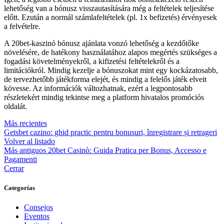
lehetőség van a bónusz visszautasítására még a feltételek teljesítése
előtt. Ezután a normál számlafeltételek (pl. 1x befizetés) érvényesek
a felvételre.
A 20bet-kaszinó bónusz ajánlata vonzó lehetőség a kezdőtőke
növelésére, de hatékony használatához alapos megértés szükséges a
fogadási követelményekről, a kifizetési feltételekről és a
limitációkról. Mindig kezelje a bónuszokat mint egy kockázatosabb,
de tervezhetőbb játékforma elejét, és mindig a felelős játék elveit
kövesse. Az információk változhatnak, ezért a legpontosabb
részletekért mindig tekintse meg a platform hivatalos promóciós
oldalát.
Más recientes
Getsbet cazino: ghid practic pentru bonusuri, înregistrare și retrageri
Volver al listado
Más antiguos
20bet Casinò: Guida Pratica per Bonus, Accesso e
Pagamenti
Cerrar
Categorías
Consejos
Eventos