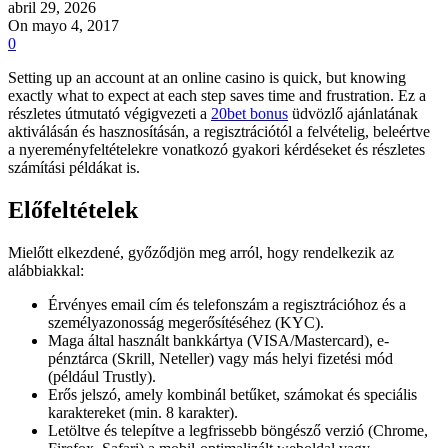
abril 29, 2026
On mayo 4, 2017
0
Setting up an account at an online casino is quick, but knowing
exactly what to expect at each step saves time and frustration. Ez a
részletes útmutató végigvezeti a
20bet bonus
üdvözlő ajánlatának
aktiválásán és hasznosításán, a regisztrációtól a felvételig, beleértve
a nyereményfeltételekre vonatkozó gyakori kérdéseket és részletes
számítási példákat is.
Előfeltételek
Mielőtt elkezdené, győződjön meg arról, hogy rendelkezik az
alábbiakkal:
Érvényes email cím és telefonszám a regisztrációhoz és a
személyazonosság megerősítéséhez (KYC).
Maga által használt bankkártya (VISA/Mastercard), e-
pénztárca (Skrill, Neteller) vagy más helyi fizetési mód
(például Trustly).
Erős jelszó, amely kombinál betűket, számokat és speciális
karaktereket (min. 8 karakter).
Letöltve és telepítve a legfrissebb böngésző verzió (Chrome,