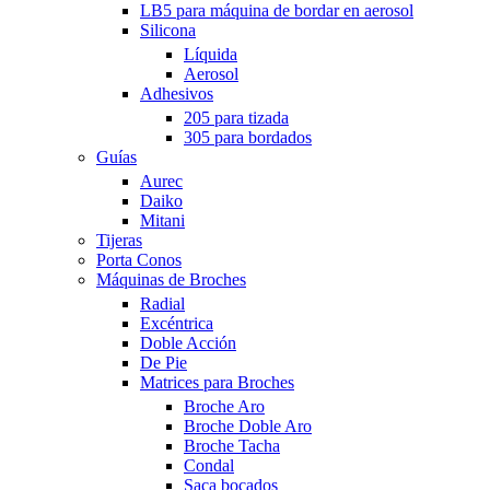
LB5 para máquina de bordar en aerosol
Silicona
Líquida
Aerosol
Adhesivos
205 para tizada
305 para bordados
Guías
Aurec
Daiko
Mitani
Tijeras
Porta Conos
Máquinas de Broches
Radial
Excéntrica
Doble Acción
De Pie
Matrices para Broches
Broche Aro
Broche Doble Aro
Broche Tacha
Condal
Saca bocados