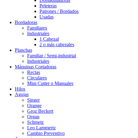
Dobladilladoras
Peleteras
Patrones / Bordados
Usadas
Bordadoras
Familiares
Industriales
1 Cabezal
2 o más cabezales
Planchas
Familiar / Semi-industrial
Industriales
Máquinas Cortadoras
Rectas
Circulares
Mini Cutter o Manuales
Hilos
Agujas
Singer
Orange
Groz Beckert
Organ
Schmetz
Leo Lammertz
Cambio Preventivo