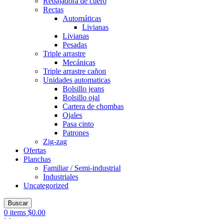
Rebajadora de cuero
Rectas
Automáticas
Livianas
Livianas
Pesadas
Triple arrastre
Mecánicas
Triple arrastre cañon
Unidades automaticas
Bolsillo jeans
Bolsillo ojal
Cartera de chombas
Ojales
Pasa cinto
Patrones
Zig-zag
Ofertas
Planchas
Familiar / Semi-industrial
Industriales
Uncategorized
Buscar
0
items
$
0.00