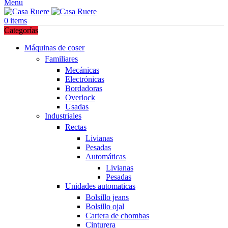
Menu
0
items
Categorías
Máquinas de coser
Familiares
Mecánicas
Electrónicas
Bordadoras
Overlock
Usadas
Industriales
Rectas
Livianas
Pesadas
Automáticas
Livianas
Pesadas
Unidades automaticas
Bolsillo jeans
Bolsillo ojal
Cartera de chombas
Cinturera