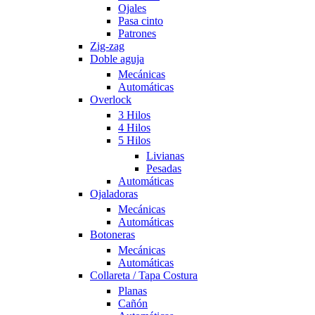
Ojales
Pasa cinto
Patrones
Zig-zag
Doble aguja
Mecánicas
Automáticas
Overlock
3 Hilos
4 Hilos
5 Hilos
Livianas
Pesadas
Automáticas
Ojaladoras
Mecánicas
Automáticas
Botoneras
Mecánicas
Automáticas
Collareta / Tapa Costura
Planas
Cañón