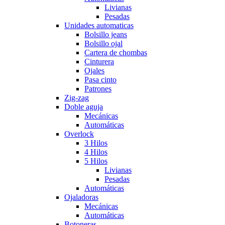
Livianas
Pesadas
Unidades automaticas
Bolsillo jeans
Bolsillo ojal
Cartera de chombas
Cinturera
Ojales
Pasa cinto
Patrones
Zig-zag
Doble aguja
Mecánicas
Automáticas
Overlock
3 Hilos
4 Hilos
5 Hilos
Livianas
Pesadas
Automáticas
Ojaladoras
Mecánicas
Automáticas
Botoneras