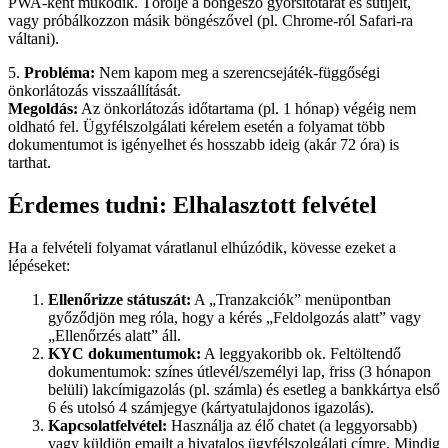
PWA-ként működik. Törölje a böngésző gyorsítótárát és sütijeit,
vagy próbálkozzon másik böngészővel (pl. Chrome-ról Safari-ra
váltani).
5.
Probléma:
Nem kapom meg a szerencsejáték-függőségi
önkorlátozás visszaállítását.
Megoldás:
Az önkorlátozás időtartama (pl. 1 hónap) végéig nem
oldható fel. Ügyfélszolgálati kérelem esetén a folyamat több
dokumentumot is igényelhet és hosszabb ideig (akár 72 óra) is
tarthat.
Érdemes tudni: Elhalasztott felvétel
Ha a felvételi folyamat váratlanul elhúzódik, kövesse ezeket a
lépéseket:
Ellenőrizze státuszát:
A „Tranzakciók” menüpontban
győződjön meg róla, hogy a kérés „Feldolgozás alatt” vagy
„Ellenőrzés alatt” áll.
KYC dokumentumok:
A leggyakoribb ok. Feltöltendő
dokumentumok: színes útlevél/személyi lap, friss (3 hónapon
belüli) lakcímigazolás (pl. számla) és esetleg a bankkártya első
6 és utolsó 4 számjegye (kártyatulajdonos igazolás).
Kapcsolatfelvétel:
Használja az élő chatet (a leggyorsabb)
vagy küldjön emailt a hivatalos ügyfélszolgálati címre. Mindig