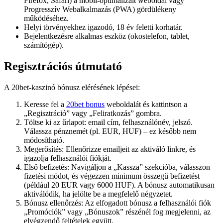
Firefox, Safari) a mobil-optimalizált weboldal vagy
Progresszív Webalkalmazás (PWA) gördülékeny
működéséhez.
Helyi törvényekhez igazodó, 18 év feletti korhatár.
Bejelentkezésre alkalmas eszköz (okostelefon, tablet,
számítógép).
Regisztrációs útmutató
A 20bet-kaszinó bónusz elérésének lépései:
Keresse fel a
20bet bonus
weboldalát és kattintson a
„Regisztráció” vagy „Feliratkozás” gombra.
Töltse ki az űrlapot: email cím, felhasználónév, jelszó.
Válassza pénznemét (pl. EUR, HUF) – ez később nem
módosítható.
Megerősítés: Ellenőrizze emailjeit az aktiváló linkre, és
igazolja felhasználói fiókját.
Első befizetés: Navigáljon a „Kassza” szekcióba, válasszon
fizetési módot, és végezzen minimum összegű befizetést
(például 20 EUR vagy 6000 HUF). A bónusz automatikusan
aktiválódik, ha jelölte be a megfelelő négyzetet.
Bónusz ellenőrzés: Az elfogadott bónusz a felhasználói fiók
„Promóciók” vagy „Bónuszok” részénél fog megjelenni, az
elvégzendő feltételek együtt.