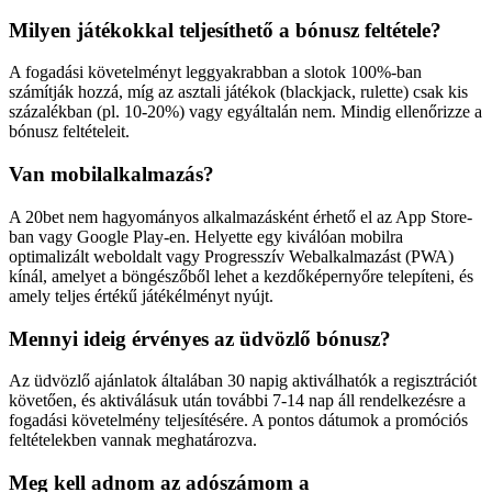
Milyen játékokkal teljesíthető a bónusz feltétele?
A fogadási követelményt leggyakrabban a slotok 100%-ban
számítják hozzá, míg az asztali játékok (blackjack, rulette) csak kis
százalékban (pl. 10-20%) vagy egyáltalán nem. Mindig ellenőrizze a
bónusz feltételeit.
Van mobilalkalmazás?
A 20bet nem hagyományos alkalmazásként érhető el az App Store-
ban vagy Google Play-en. Helyette egy kiválóan mobilra
optimalizált weboldalt vagy Progresszív Webalkalmazást (PWA)
kínál, amelyet a böngészőből lehet a kezdőképernyőre telepíteni, és
amely teljes értékű játékélményt nyújt.
Mennyi ideig érvényes az üdvözlő bónusz?
Az üdvözlő ajánlatok általában 30 napig aktiválhatók a regisztrációt
követően, és aktiválásuk után további 7-14 nap áll rendelkezésre a
fogadási követelmény teljesítésére. A pontos dátumok a promóciós
feltételekben vannak meghatározva.
Meg kell adnom az adószámom a