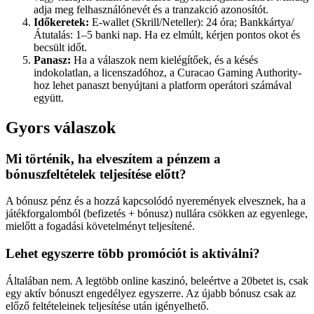
adja meg felhasználónevét és a tranzakció azonosítót.
Időkeretek:
E-wallet (Skrill/Neteller): 24 óra; Bankkártya/
Átutalás: 1–5 banki nap. Ha ez elmúlt, kérjen pontos okot és
becsült időt.
Panasz:
Ha a válaszok nem kielégítőek, és a késés
indokolatlan, a licenszadóhoz, a Curacao Gaming Authority-
hoz lehet panaszt benyújtani a platform operátori számával
együtt.
Gyors válaszok
Mi történik, ha elveszítem a pénzem a
bónuszfeltételek teljesítése előtt?
A bónusz pénz és a hozzá kapcsolódó nyeremények elvesznek, ha a
játékforgalomból (befizetés + bónusz) nullára csökken az egyenlege,
mielőtt a fogadási követelményt teljesítené.
Lehet egyszerre több promóciót is aktiválni?
Általában nem. A legtöbb online kaszinó, beleértve a 20betet is, csak
egy aktív bónuszt engedélyez egyszerre. Az újabb bónusz csak az
előző feltételeinek teljesítése után igényelhető.