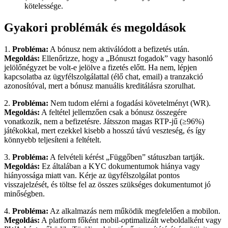
kötelessége.
Gyakori problémák és megoldások
1.
Probléma:
A bónusz nem aktiválódott a befizetés után.
Megoldás:
Ellenőrizze, hogy a „Bónuszt fogadok” vagy hasonló
jelölőnégyzet be volt-e jelölve a fizetés előtt. Ha nem, lépjen
kapcsolatba az ügyfélszolgálattal (élő chat, email) a tranzakció
azonosítóval, mert a bónusz manuális kreditálásra szorulhat.
2.
Probléma:
Nem tudom elérni a fogadási követelményt (WR).
Megoldás:
A feltétel jellemzően csak a bónusz összegére
vonatkozik, nem a befizetésre. Játsszon magas RTP-jű (≥96%)
játékokkal, mert ezekkel kisebb a hosszú távú veszteség, és így
könnyebb teljesíteni a feltételt.
3.
Probléma:
A felvételi kérést „Függőben” státuszban tartják.
Megoldás:
Ez általában a KYC dokumentumok hiánya vagy
hiányossága miatt van. Kérje az ügyfélszolgálat pontos
visszajelzését, és töltse fel az összes szükséges dokumentumot jó
minőségben.
4.
Probléma:
Az alkalmazás nem működik megfelelően a mobilon.
Megoldás:
A platform főként mobil-optimalizált weboldalként vagy