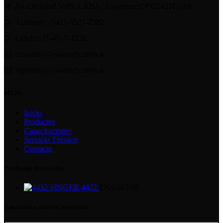
Av. Olazábal 5689, CABA, Argentina; CP C1431CGM
Teléfono: +5411-4521-7382
Celular: 11-4917-1232
casaruere@casaruere.com.ar
repuestos@casaruere.com.ar
MENU
Inicio
Productos
Capacitaciones
Servicio Técnico
Contacto
Productos destacados
SINGER 4432
$
766,663.00
Suscribite a nuestro newsletter