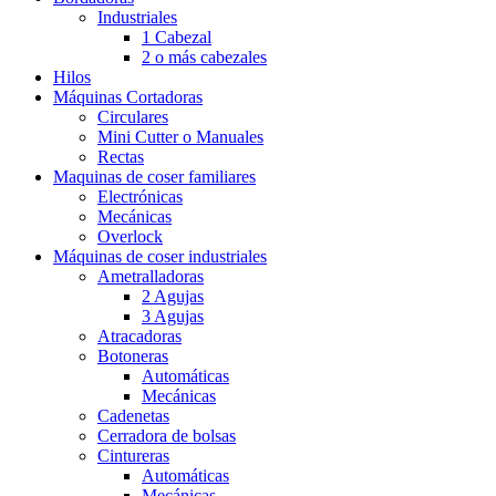
Industriales
1 Cabezal
2 o más cabezales
Hilos
Máquinas Cortadoras
Circulares
Mini Cutter o Manuales
Rectas
Maquinas de coser familiares
Electrónicas
Mecánicas
Overlock
Máquinas de coser industriales
Ametralladoras
2 Agujas
3 Agujas
Atracadoras
Botoneras
Automáticas
Mecánicas
Cadenetas
Cerradora de bolsas
Cintureras
Automáticas
Mecánicas