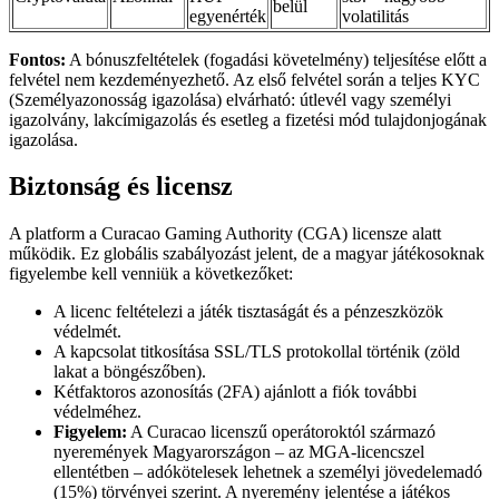
belül
egyenérték
volatilitás
Fontos:
A bónuszfeltételek (fogadási követelmény) teljesítése előtt a
felvétel nem kezdeményezhető. Az első felvétel során a teljes KYC
(Személyazonosság igazolása) elvárható: útlevél vagy személyi
igazolvány, lakcímigazolás és esetleg a fizetési mód tulajdonjogának
igazolása.
Biztonság és licensz
A platform a Curacao Gaming Authority (CGA) licensze alatt
működik. Ez globális szabályozást jelent, de a magyar játékosoknak
figyelembe kell venniük a következőket:
A licenc feltételezi a játék tisztaságát és a pénzeszközök
védelmét.
A kapcsolat titkosítása SSL/TLS protokollal történik (zöld
lakat a böngészőben).
Kétfaktoros azonosítás (2FA) ajánlott a fiók további
védelméhez.
Figyelem:
A Curacao licenszű operátoroktól származó
nyeremények Magyarországon – az MGA-licencszel
ellentétben – adókötelesek lehetnek a személyi jövedelemadó
(15%) törvényei szerint. A nyeremény jelentése a játékos