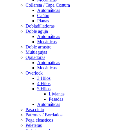
Collareta / Tapa Costura
Automáticas
Cañón
Planas
Dobladilladoras
Doble aguja
Automáticas
Mecánicas
Doble arrastre
Multiagujas
Ojaladoras
Automáticas
Mecánicas
Overlock
3 Hilos
4 Hilos
5 Hilos
Livianas
Pesadas
Automáticas
Pasa cinto
Patrones / Bordados
Pega eleasticos
Peleteras