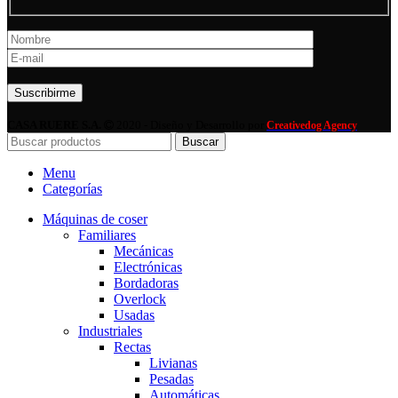
Por favor, deja este campo vacío.
CASA RUERE S.A.
2020 - Diseño y Desarrollo por
Creativedog Agency
Buscar
Menu
Categorías
Máquinas de coser
Familiares
Mecánicas
Electrónicas
Bordadoras
Overlock
Usadas
Industriales
Rectas
Livianas
Pesadas
Automáticas