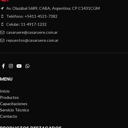
Av. Olazábal 5689, CABA, Argentina; CP C1431CGM
Teléfono: +5411-4521-7382
Celular: 11-4917-1232
casaruere@casaruere.com.ar
repuestos@casaruere.com.ar
MENU
Inicio
Productos
Capacitaciones
Servicio Técnico
Contacto