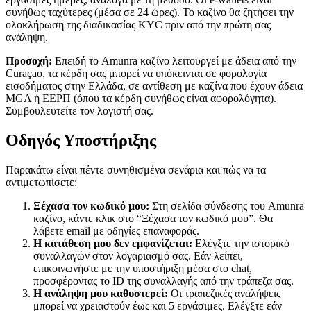
συνήθως ταχύτερες (μέσα σε 24 ώρες). Το καζίνο θα ζητήσει την
ολοκλήρωση της διαδικασίας KYC πριν από την πρώτη σας
ανάληψη.
Προσοχή:
Επειδή το Amunra καζίνο λειτουργεί με άδεια από την
Curaçao, τα κέρδη σας μπορεί να υπόκεινται σε φορολογία
εισοδήματος στην Ελλάδα, σε αντίθεση με καζίνα που έχουν άδεια
MGA ή ΕΕΡΠ (όπου τα κέρδη συνήθως είναι αφορολόγητα).
Συμβουλευτείτε τον λογιστή σας.
Οδηγός Υποστήριξης
Παρακάτω είναι πέντε συνηθισμένα σενάρια και πώς να τα
αντιμετωπίσετε:
Ξέχασα τον κωδικό μου:
Στη σελίδα σύνδεσης του Amunra
καζίνο, κάντε κλικ στο “Ξέχασα τον κωδικό μου”. Θα
λάβετε email με οδηγίες επαναφοράς.
Η κατάθεση μου δεν εμφανίζεται:
Ελέγξτε την ιστορικό
συναλλαγών στον λογαριασμό σας. Εάν λείπει,
επικοινωνήστε με την υποστήριξη μέσα στο chat,
προσφέροντας το ID της συναλλαγής από την τράπεζα σας.
Η ανάληψη μου καθυστερεί:
Οι τραπεζικές αναλήψεις
μπορεί να χρειαστούν έως και 5 εργάσιμες. Ελέγξτε εάν