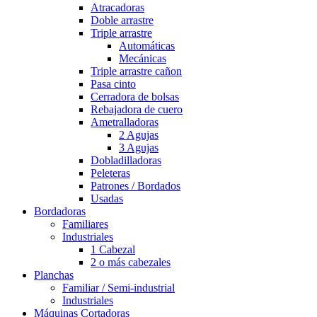
Atracadoras
Doble arrastre
Triple arrastre
Automáticas
Mecánicas
Triple arrastre cañon
Pasa cinto
Cerradora de bolsas
Rebajadora de cuero
Ametralladoras
2 Agujas
3 Agujas
Dobladilladoras
Peleteras
Patrones / Bordados
Usadas
Bordadoras
Familiares
Industriales
1 Cabezal
2 o más cabezales
Planchas
Familiar / Semi-industrial
Industriales
Máquinas Cortadoras