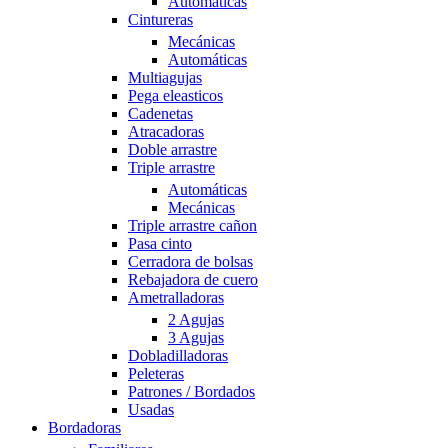
Automáticas
Cintureras
Mecánicas
Automáticas
Multiagujas
Pega eleasticos
Cadenetas
Atracadoras
Doble arrastre
Triple arrastre
Automáticas
Mecánicas
Triple arrastre cañon
Pasa cinto
Cerradora de bolsas
Rebajadora de cuero
Ametralladoras
2 Agujas
3 Agujas
Dobladilladoras
Peleteras
Patrones / Bordados
Usadas
Bordadoras