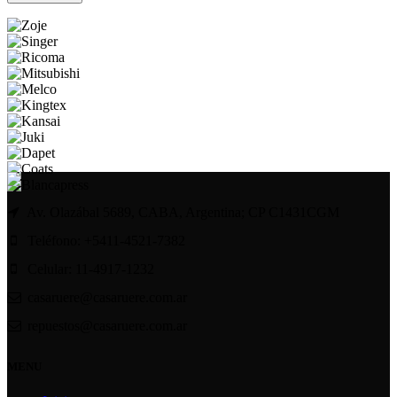
Av. Olazábal 5689, CABA, Argentina; CP C1431CGM
Teléfono: +5411-4521-7382
Celular: 11-4917-1232
casaruere@casaruere.com.ar
repuestos@casaruere.com.ar
MENU