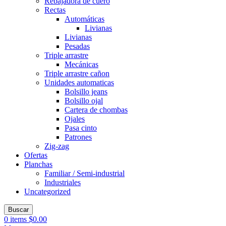
Rebajadora de cuero
Rectas
Automáticas
Livianas
Livianas
Pesadas
Triple arrastre
Mecánicas
Triple arrastre cañon
Unidades automaticas
Bolsillo jeans
Bolsillo ojal
Cartera de chombas
Ojales
Pasa cinto
Patrones
Zig-zag
Ofertas
Planchas
Familiar / Semi-industrial
Industriales
Uncategorized
Buscar
0
items
$
0.00