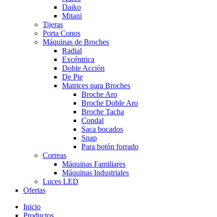
Daiko
Mitani
Tijeras
Porta Conos
Máquinas de Broches
Radial
Excéntrica
Doble Acción
De Pie
Matrices para Broches
Broche Aro
Broche Doble Aro
Broche Tacha
Condal
Saca bocados
Snap
Para botón forrado
Correas
Máquinas Familiares
Máquinas Industriales
Luces LED
Ofertas
Inicio
Productos