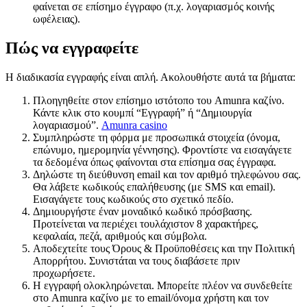
φαίνεται σε επίσημο έγγραφο (π.χ. λογαριασμός κοινής
ωφέλειας).
Πώς να εγγραφείτε
Η διαδικασία εγγραφής είναι απλή. Ακολουθήστε αυτά τα βήματα:
Πλοηγηθείτε στον επίσημο ιστότοπο του Amunra καζίνο.
Κάντε κλικ στο κουμπί “Εγγραφή” ή “Δημιουργία
λογαριασμού”.
Amunra casino
Συμπληρώστε τη φόρμα με προσωπικά στοιχεία (όνομα,
επώνυμο, ημερομηνία γέννησης). Φροντίστε να εισαγάγετε
τα δεδομένα όπως φαίνονται στα επίσημα σας έγγραφα.
Δηλώστε τη διεύθυνση email και τον αριθμό τηλεφώνου σας.
Θα λάβετε κωδικούς επαλήθευσης (με SMS και email).
Εισαγάγετε τους κωδικούς στο σχετικό πεδίο.
Δημιουργήστε έναν μοναδικό κωδικό πρόσβασης.
Προτείνεται να περιέχει τουλάχιστον 8 χαρακτήρες,
κεφαλαία, πεζά, αριθμούς και σύμβολα.
Αποδεχτείτε τους Όρους & Προϋποθέσεις και την Πολιτική
Απορρήτου. Συνιστάται να τους διαβάσετε πριν
προχωρήσετε.
Η εγγραφή ολοκληρώνεται. Μπορείτε πλέον να συνδεθείτε
στο Amunra καζίνο με το email/όνομα χρήστη και τον