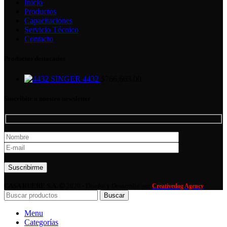
Inicio
Productos
Capacitaciones
Servicio Técnico
Contacto
Productos destacados
SINGER 4432
$
766,663.00
Suscribite a nuestro newsletter
Por favor, deja este campo vacío.
CASA RUERE S.A.
2020 - Diseño y Desarrollo por
Creativedog Agency
Buscar
Menu
Categorías