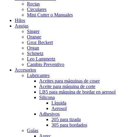
Rectas
Circulares
Mini Cutter o Manuales
Hilos
Agujas
Singer
Orange
Groz Beckert
Organ
Schmetz
Leo Lammertz
Cambio Preventivo
Accesorios
Lubricantes
Aceites para máquinas de coser
Aceite para máquina de corte
LB5 para máquina de bordar en aerosol
Silicona
Líquida
Aerosol
Adhesivos
205 para tizada
305 para bordados
Guías
Aurec