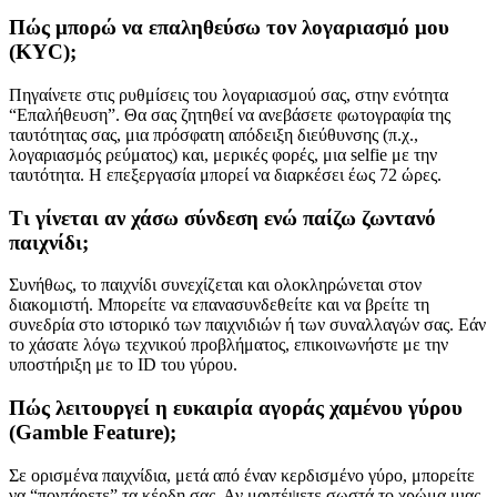
Πώς μπορώ να επαληθεύσω τον λογαριασμό μου
(KYC);
Πηγαίνετε στις ρυθμίσεις του λογαριασμού σας, στην ενότητα
“Επαλήθευση”. Θα σας ζητηθεί να ανεβάσετε φωτογραφία της
ταυτότητας σας, μια πρόσφατη απόδειξη διεύθυνσης (π.χ.,
λογαριασμός ρεύματος) και, μερικές φορές, μια selfie με την
ταυτότητα. Η επεξεργασία μπορεί να διαρκέσει έως 72 ώρες.
Τι γίνεται αν χάσω σύνδεση ενώ παίζω ζωντανό
παιχνίδι;
Συνήθως, το παιχνίδι συνεχίζεται και ολοκληρώνεται στον
διακομιστή. Μπορείτε να επανασυνδεθείτε και να βρείτε τη
συνεδρία στο ιστορικό των παιχνιδιών ή των συναλλαγών σας. Εάν
το χάσατε λόγω τεχνικού προβλήματος, επικοινωνήστε με την
υποστήριξη με το ID του γύρου.
Πώς λειτουργεί η ευκαιρία αγοράς χαμένου γύρου
(Gamble Feature);
Σε ορισμένα παιχνίδια, μετά από έναν κερδισμένο γύρο, μπορείτε
να “ποντάρετε” τα κέρδη σας. Αν μαντέψετε σωστά το χρώμα μιας