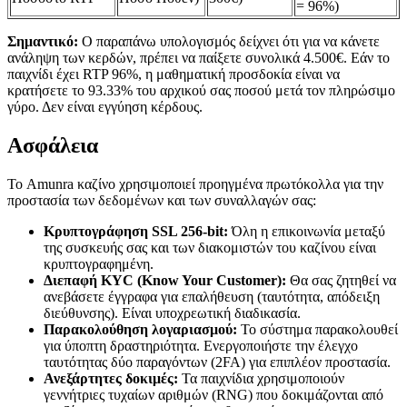
= 96%)
Σημαντικό:
Ο παραπάνω υπολογισμός δείχνει ότι για να κάνετε
ανάληψη των κερδών, πρέπει να παίξετε συνολικά 4.500€. Εάν το
παιχνίδι έχει RTP 96%, η μαθηματική προσδοκία είναι να
κρατήσετε το 93.33% του αρχικού σας ποσού μετά τον πληρώσιμο
γύρο. Δεν είναι εγγύηση κέρδους.
Ασφάλεια
Το Amunra καζίνο χρησιμοποιεί προηγμένα πρωτόκολλα για την
προστασία των δεδομένων και των συναλλαγών σας:
Κρυπτογράφηση SSL 256-bit:
Όλη η επικοινωνία μεταξύ
της συσκευής σας και των διακομιστών του καζίνου είναι
κρυπτογραφημένη.
Διεπαφή KYC (Know Your Customer):
Θα σας ζητηθεί να
ανεβάσετε έγγραφα για επαλήθευση (ταυτότητα, απόδειξη
διεύθυνσης). Είναι υποχρεωτική διαδικασία.
Παρακολούθηση λογαριασμού:
Το σύστημα παρακολουθεί
για ύποπτη δραστηριότητα. Ενεργοποιήστε την έλεγχο
ταυτότητας δύο παραγόντων (2FA) για επιπλέον προστασία.
Ανεξάρτητες δοκιμές:
Τα παιχνίδια χρησιμοποιούν
γεννήτριες τυχαίων αριθμών (RNG) που δοκιμάζονται από