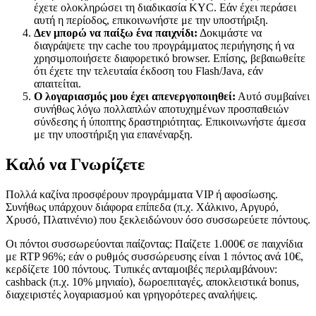
έχετε ολοκληρώσει τη διαδικασία KYC. Εάν έχει περάσει
αυτή η περίοδος, επικοινωνήστε με την υποστήριξη.
Δεν μπορώ να παίξω ένα παιχνίδι:
Δοκιμάστε να
διαγράψετε την cache του προγράμματος περιήγησης ή να
χρησιμοποιήσετε διαφορετικό browser. Επίσης, βεβαιωθείτε
ότι έχετε την τελευταία έκδοση του Flash/Java, εάν
απαιτείται.
Ο λογαριασμός μου έχει απενεργοποιηθεί:
Αυτό συμβαίνει
συνήθως λόγω πολλαπλών αποτυχημένων προσπαθειών
σύνδεσης ή ύποπτης δραστηριότητας. Επικοινωνήστε άμεσα
με την υποστήριξη για επανέναρξη.
Καλό να Γνωρίζετε
Πολλά καζίνα προσφέρουν προγράμματα VIP ή αφοσίωσης.
Συνήθως υπάρχουν διάφορα επίπεδα (π.χ. Χάλκινο, Αργυρό,
Χρυσό, Πλατινένιο) που ξεκλειδώνουν όσο συσσωρεύετε πόντους.
Οι πόντοι συσσωρεύονται παίζοντας: Παίζετε 1.000€ σε παιχνίδια
με RTP 96%; εάν ο ρυθμός συσσώρευσης είναι 1 πόντος ανά 10€,
κερδίζετε 100 πόντους. Τυπικές ανταμοιβές περιλαμβάνουν:
cashback (π.χ. 10% μηνιαίο), δωροεπιταγές, αποκλειστικά bonus,
διαχειριστές λογαριασμού και γρηγορότερες αναλήψεις.