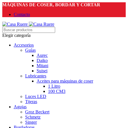
MÁQUINAS DE COSER, BORDAR Y CORTAR
Contacto
Elegir categoría
Accesorios
Guías
Aurec
Daiko
Mitani
Suisei
Lubricantes
Aceites para máquinas de coser
1 Litro
100 CM3
Luces LED
Tijeras
Agujas
Groz Beckert
Schmetz
Singer
Bordadoras