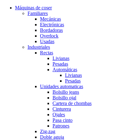
Máquinas de coser
Familiares
Mecánicas
Electrónicas
Bordadoras
Overlock
Usadas
Industriales
Rectas
Livianas
Pesadas
Automáticas
Livianas
Pesadas
Unidades automaticas
Bolsillo jeans
Bolsillo ojal
Cartera de chombas
Cinturera
Ojales
Pasa cinto
Patrones
Zig-zag
Doble aguja