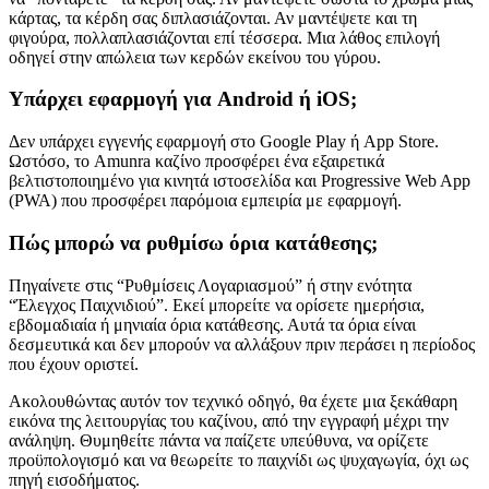
κάρτας, τα κέρδη σας διπλασιάζονται. Αν μαντέψετε και τη
φιγούρα, πολλαπλασιάζονται επί τέσσερα. Μια λάθος επιλογή
οδηγεί στην απώλεια των κερδών εκείνου του γύρου.
Υπάρχει εφαρμογή για Android ή iOS;
Δεν υπάρχει εγγενής εφαρμογή στο Google Play ή App Store.
Ωστόσο, το Amunra καζίνο προσφέρει ένα εξαιρετικά
βελτιστοποιημένο για κινητά ιστοσελίδα και Progressive Web App
(PWA) που προσφέρει παρόμοια εμπειρία με εφαρμογή.
Πώς μπορώ να ρυθμίσω όρια κατάθεσης;
Πηγαίνετε στις “Ρυθμίσεις Λογαριασμού” ή στην ενότητα
“Έλεγχος Παιχνιδιού”. Εκεί μπορείτε να ορίσετε ημερήσια,
εβδομαδιαία ή μηνιαία όρια κατάθεσης. Αυτά τα όρια είναι
δεσμευτικά και δεν μπορούν να αλλάξουν πριν περάσει η περίοδος
που έχουν οριστεί.
Ακολουθώντας αυτόν τον τεχνικό οδηγό, θα έχετε μια ξεκάθαρη
εικόνα της λειτουργίας του καζίνου, από την εγγραφή μέχρι την
ανάληψη. Θυμηθείτε πάντα να παίζετε υπεύθυνα, να ορίζετε
προϋπολογισμό και να θεωρείτε το παιχνίδι ως ψυχαγωγία, όχι ως
πηγή εισοδήματος.