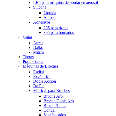
LB5 para máquina de bordar en aerosol
Silicona
Líquida
Aerosol
Adhesivos
205 para tizada
305 para bordados
Guías
Aurec
Daiko
Mitani
Tijeras
Porta Conos
Máquinas de Broches
Radial
Excéntrica
Doble Acción
De Pie
Matrices para Broches
Broche Aro
Broche Doble Aro
Broche Tacha
Condal
Saca bocados