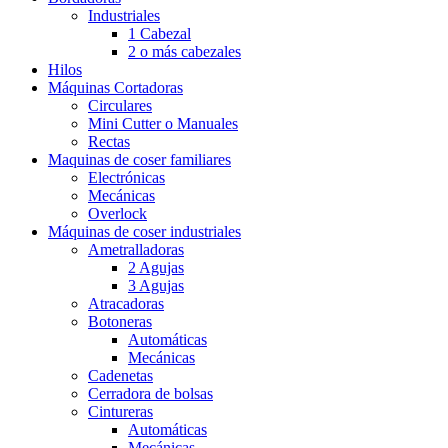
Industriales
1 Cabezal
2 o más cabezales
Hilos
Máquinas Cortadoras
Circulares
Mini Cutter o Manuales
Rectas
Maquinas de coser familiares
Electrónicas
Mecánicas
Overlock
Máquinas de coser industriales
Ametralladoras
2 Agujas
3 Agujas
Atracadoras
Botoneras
Automáticas
Mecánicas
Cadenetas
Cerradora de bolsas
Cintureras
Automáticas
Mecánicas