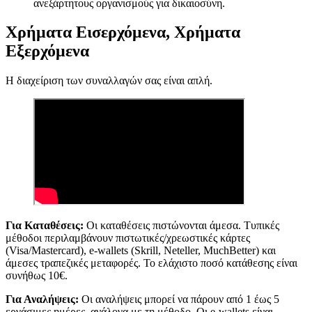
ανεξάρτητους οργανισμούς για δικαιοσύνη.
Χρήματα Εισερχόμενα, Χρήματα
Εξερχόμενα
Η διαχείριση των συναλλαγών σας είναι απλή.
Για Καταθέσεις:
Οι καταθέσεις πιστώνονται άμεσα. Τυπικές
μέθοδοι περιλαμβάνουν πιστωτικές/χρεωστικές κάρτες
(Visa/Mastercard), e-wallets (Skrill, Neteller, MuchBetter) και
άμεσες τραπεζικές μεταφορές. Το ελάχιστο ποσό κατάθεσης είναι
συνήθως 10€.
Για Αναλήψεις:
Οι αναλήψεις μπορεί να πάρουν από 1 έως 5
εργάσιμες ημέρες, ανάλογα με τη μέθοδο. Οι e-wallets είναι