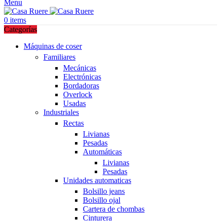
Menu
0
items
Categorías
Máquinas de coser
Familiares
Mecánicas
Electrónicas
Bordadoras
Overlock
Usadas
Industriales
Rectas
Livianas
Pesadas
Automáticas
Livianas
Pesadas
Unidades automaticas
Bolsillo jeans
Bolsillo ojal
Cartera de chombas
Cinturera