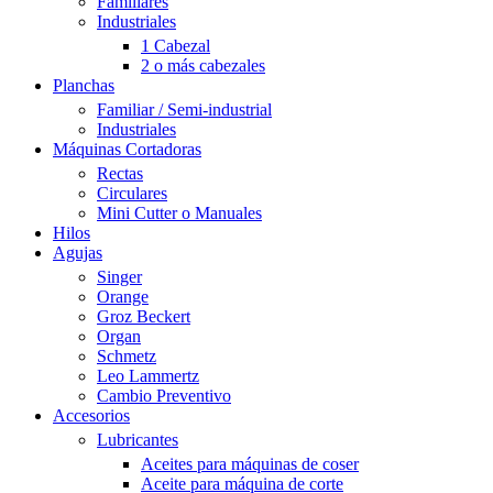
Familiares
Industriales
1 Cabezal
2 o más cabezales
Planchas
Familiar / Semi-industrial
Industriales
Máquinas Cortadoras
Rectas
Circulares
Mini Cutter o Manuales
Hilos
Agujas
Singer
Orange
Groz Beckert
Organ
Schmetz
Leo Lammertz
Cambio Preventivo
Accesorios
Lubricantes
Aceites para máquinas de coser
Aceite para máquina de corte