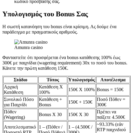
κωδικό πρόσβασής σας.
Υπολογισμός του Bonus Σας
Η σωστή κατανόηση του bonus είναι κρίσιμη. Ας δούμε ένα
παράδειγμα με πραγματικούς αριθμούς.
Amunra casino
Φανταστείτε ότι προσφέρεται ένα bonus κατάθεσης 100% έως
300€ με παιχνίδια (wagering requirement) 30x το ποσό του bonus.
Κάνετε την πρώτη κατάθεση 150€.
Στάδιο
Τύπος
Υπολογισμός
Αποτέλεσμα
Αρχική
Κατάθεση Χ
150€ Χ 100%
Bonus = 150€
Κατάθεση
100%
Συνολικό Πόσο
Κατάθεση +
Ποσό Πόθεν =
150€ + 150€
για Παιχνίδι
Bonus
300€
Πόθεν
Πρέπει να
Bonus Χ 30
150€ Χ 30
(Wagering)
παίξετε 4.500€
~93.33% (εάν
Αποτελεσματικό
1 – (Πόθεν /
1 – (4.500€ /
RTP παιχνιδιού
Ποσοστό RTP
Ποσό Πόθεν)
300€)