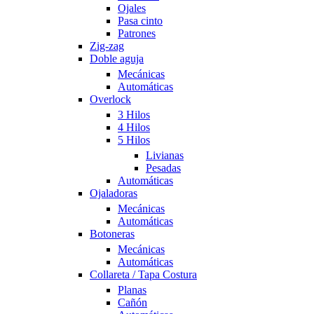
Ojales
Pasa cinto
Patrones
Zig-zag
Doble aguja
Mecánicas
Automáticas
Overlock
3 Hilos
4 Hilos
5 Hilos
Livianas
Pesadas
Automáticas
Ojaladoras
Mecánicas
Automáticas
Botoneras
Mecánicas
Automáticas
Collareta / Tapa Costura
Planas
Cañón