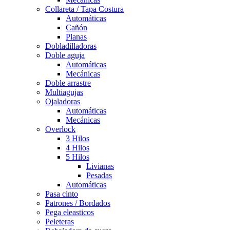
Collareta / Tapa Costura
Automáticas
Cañón
Planas
Dobladilladoras
Doble aguja
Automáticas
Mecánicas
Doble arrastre
Multiagujas
Ojaladoras
Automáticas
Mecánicas
Overlock
3 Hilos
4 Hilos
5 Hilos
Livianas
Pesadas
Automáticas
Pasa cinto
Patrones / Bordados
Pega eleasticos
Peleteras