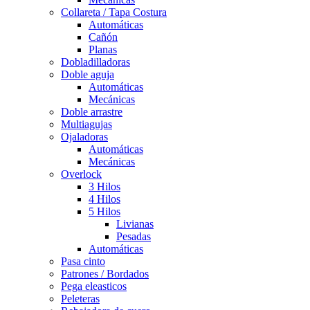
Collareta / Tapa Costura
Automáticas
Cañón
Planas
Dobladilladoras
Doble aguja
Automáticas
Mecánicas
Doble arrastre
Multiagujas
Ojaladoras
Automáticas
Mecánicas
Overlock
3 Hilos
4 Hilos
5 Hilos
Livianas
Pesadas
Automáticas
Pasa cinto
Patrones / Bordados
Pega eleasticos
Peleteras