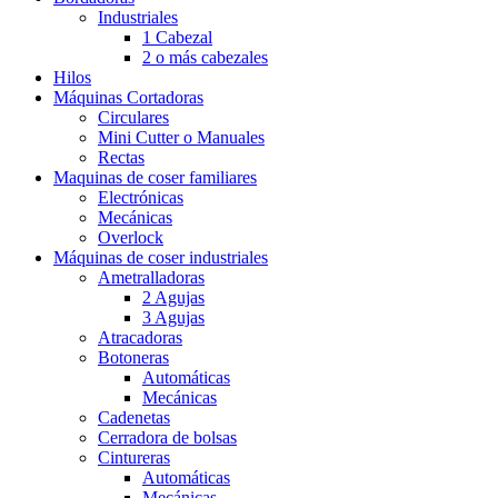
Industriales
1 Cabezal
2 o más cabezales
Hilos
Máquinas Cortadoras
Circulares
Mini Cutter o Manuales
Rectas
Maquinas de coser familiares
Electrónicas
Mecánicas
Overlock
Máquinas de coser industriales
Ametralladoras
2 Agujas
3 Agujas
Atracadoras
Botoneras
Automáticas
Mecánicas
Cadenetas
Cerradora de bolsas
Cintureras
Automáticas
Mecánicas