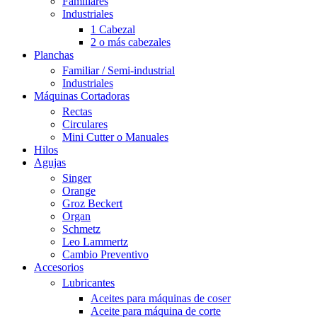
Familiares
Industriales
1 Cabezal
2 o más cabezales
Planchas
Familiar / Semi-industrial
Industriales
Máquinas Cortadoras
Rectas
Circulares
Mini Cutter o Manuales
Hilos
Agujas
Singer
Orange
Groz Beckert
Organ
Schmetz
Leo Lammertz
Cambio Preventivo
Accesorios
Lubricantes
Aceites para máquinas de coser
Aceite para máquina de corte