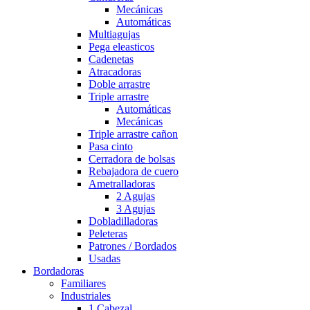
Mecánicas
Automáticas
Multiagujas
Pega eleasticos
Cadenetas
Atracadoras
Doble arrastre
Triple arrastre
Automáticas
Mecánicas
Triple arrastre cañon
Pasa cinto
Cerradora de bolsas
Rebajadora de cuero
Ametralladoras
2 Agujas
3 Agujas
Dobladilladoras
Peleteras
Patrones / Bordados
Usadas
Bordadoras
Familiares
Industriales
1 Cabezal