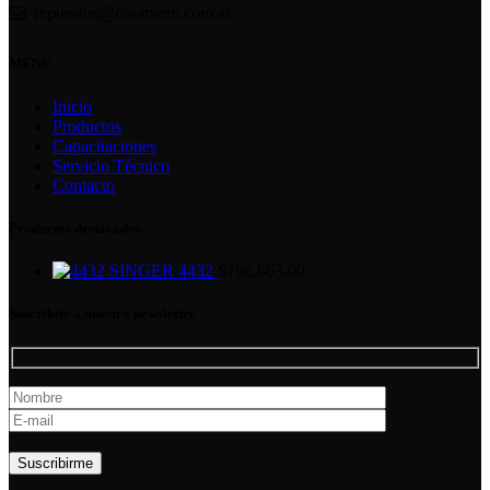
repuestos@casaruere.com.ar
MENU
Inicio
Productos
Capacitaciones
Servicio Técnico
Contacto
Productos destacados
SINGER 4432
$
766,663.00
Suscribite a nuestro newsletter
Por favor, deja este campo vacío.