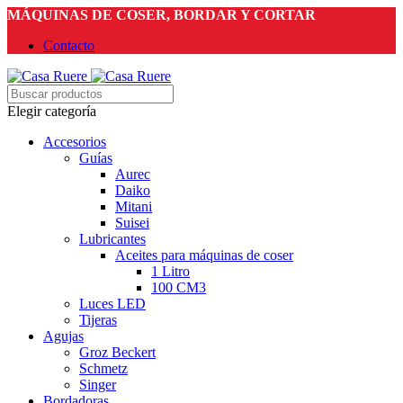
MÁQUINAS DE COSER, BORDAR Y CORTAR
Contacto
Elegir categoría
Accesorios
Guías
Aurec
Daiko
Mitani
Suisei
Lubricantes
Aceites para máquinas de coser
1 Litro
100 CM3
Luces LED
Tijeras
Agujas
Groz Beckert
Schmetz
Singer
Bordadoras