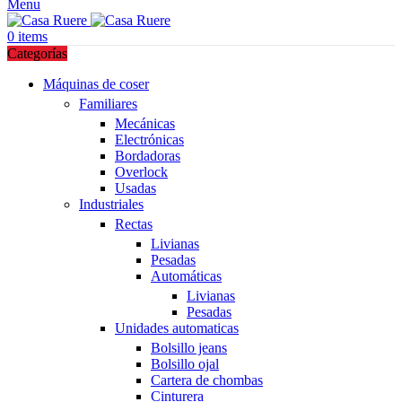
Menu
0
items
Categorías
Máquinas de coser
Familiares
Mecánicas
Electrónicas
Bordadoras
Overlock
Usadas
Industriales
Rectas
Livianas
Pesadas
Automáticas
Livianas
Pesadas
Unidades automaticas
Bolsillo jeans
Bolsillo ojal
Cartera de chombas
Cinturera