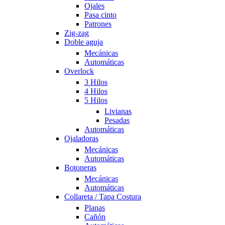
Ojales
Pasa cinto
Patrones
Zig-zag
Doble aguja
Mecánicas
Automáticas
Overlock
3 Hilos
4 Hilos
5 Hilos
Livianas
Pesadas
Automáticas
Ojaladoras
Mecánicas
Automáticas
Botoneras
Mecánicas
Automáticas
Collareta / Tapa Costura
Planas
Cañón