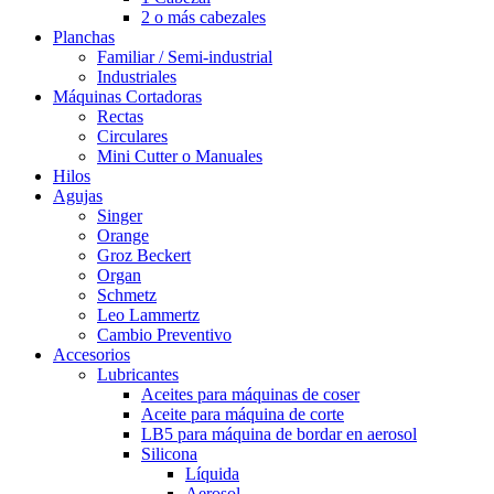
2 o más cabezales
Planchas
Familiar / Semi-industrial
Industriales
Máquinas Cortadoras
Rectas
Circulares
Mini Cutter o Manuales
Hilos
Agujas
Singer
Orange
Groz Beckert
Organ
Schmetz
Leo Lammertz
Cambio Preventivo
Accesorios
Lubricantes
Aceites para máquinas de coser
Aceite para máquina de corte
LB5 para máquina de bordar en aerosol
Silicona
Líquida
Aerosol