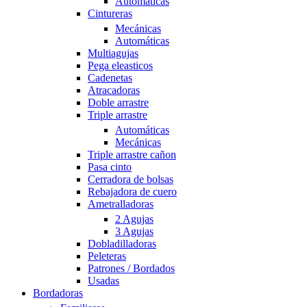
Automáticas
Cintureras
Mecánicas
Automáticas
Multiagujas
Pega eleasticos
Cadenetas
Atracadoras
Doble arrastre
Triple arrastre
Automáticas
Mecánicas
Triple arrastre cañon
Pasa cinto
Cerradora de bolsas
Rebajadora de cuero
Ametralladoras
2 Agujas
3 Agujas
Dobladilladoras
Peleteras
Patrones / Bordados
Usadas
Bordadoras