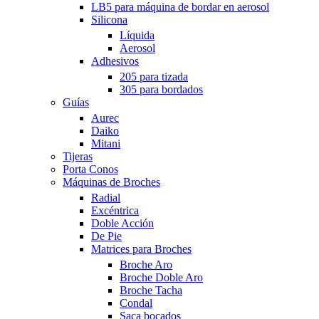
LB5 para máquina de bordar en aerosol
Silicona
Líquida
Aerosol
Adhesivos
205 para tizada
305 para bordados
Guías
Aurec
Daiko
Mitani
Tijeras
Porta Conos
Máquinas de Broches
Radial
Excéntrica
Doble Acción
De Pie
Matrices para Broches
Broche Aro
Broche Doble Aro
Broche Tacha
Condal
Saca bocados