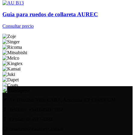
Guia para ruedos de collareta AUREC
Consultar precio
Av. Olazábal 5689, CABA, Argentina; CP C1431CGM
Teléfono: +5411-4521-7382
Celular: 11-4917-1232
casaruere@casaruere.com.ar