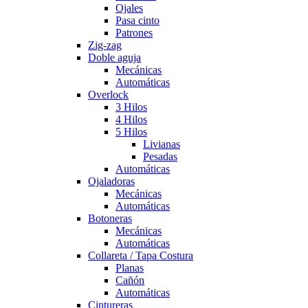
Ojales
Pasa cinto
Patrones
Zig-zag
Doble aguja
Mecánicas
Automáticas
Overlock
3 Hilos
4 Hilos
5 Hilos
Livianas
Pesadas
Automáticas
Ojaladoras
Mecánicas
Automáticas
Botoneras
Mecánicas
Automáticas
Collareta / Tapa Costura
Planas
Cañón
Automáticas
Cintureras