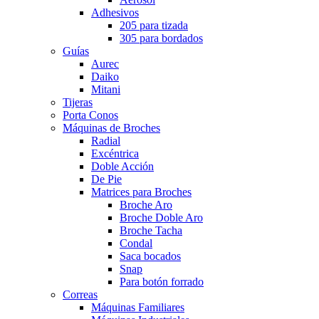
Adhesivos
205 para tizada
305 para bordados
Guías
Aurec
Daiko
Mitani
Tijeras
Porta Conos
Máquinas de Broches
Radial
Excéntrica
Doble Acción
De Pie
Matrices para Broches
Broche Aro
Broche Doble Aro
Broche Tacha
Condal
Saca bocados
Snap
Para botón forrado
Correas
Máquinas Familiares