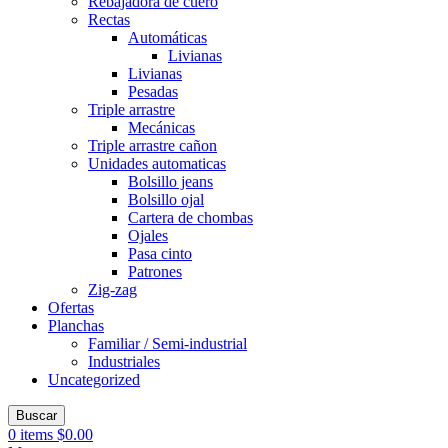
Rebajadora de cuero
Rectas
Automáticas
Livianas
Livianas
Pesadas
Triple arrastre
Mecánicas
Triple arrastre cañon
Unidades automaticas
Bolsillo jeans
Bolsillo ojal
Cartera de chombas
Ojales
Pasa cinto
Patrones
Zig-zag
Ofertas
Planchas
Familiar / Semi-industrial
Industriales
Uncategorized
Buscar
0
items
$
0.00