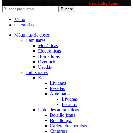
CASA RUERE S.A.
2020 - Diseño y Desarrollo por
Creativedog Agency
Buscar
Menu
Categorías
Máquinas de coser
Familiares
Mecánicas
Electrónicas
Bordadoras
Overlock
Usadas
Industriales
Rectas
Livianas
Pesadas
Automáticas
Livianas
Pesadas
Unidades automaticas
Bolsillo jeans
Bolsillo ojal
Cartera de chombas
Cinturera