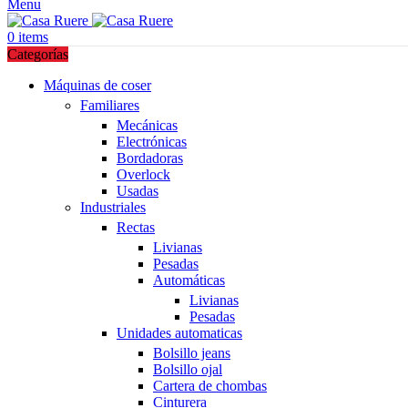
Menu
0
items
Categorías
Máquinas de coser
Familiares
Mecánicas
Electrónicas
Bordadoras
Overlock
Usadas
Industriales
Rectas
Livianas
Pesadas
Automáticas
Livianas
Pesadas
Unidades automaticas
Bolsillo jeans
Bolsillo ojal
Cartera de chombas
Cinturera