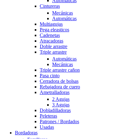
Automáticas
Cintureras
Mecánicas
Automáticas
Multiagujas
Pega eleasticos
Cadenetas
Atracadoras
Doble arrastre
Triple arrastre
Automáticas
Mecánicas
Triple arrastre cañon
Pasa cinto
Cerradora de bolsas
Rebajadora de cuero
Ametralladoras
2 Agujas
3 Agujas
Dobladilladoras
Peleteras
Patrones / Bordados
Usadas
Bordadoras