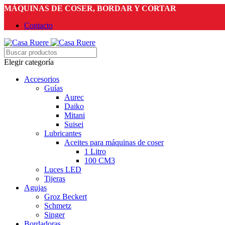
MÁQUINAS DE COSER, BORDAR Y CORTAR
Contacto
Elegir categoría
Accesorios
Guías
Aurec
Daiko
Mitani
Suisei
Lubricantes
Aceites para máquinas de coser
1 Litro
100 CM3
Luces LED
Tijeras
Agujas
Groz Beckert
Schmetz
Singer
Bordadoras