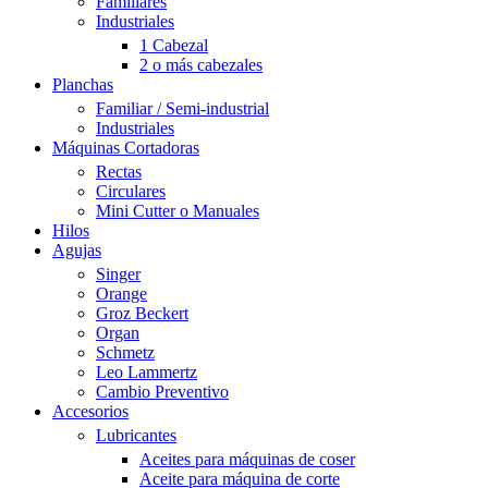
Familiares
Industriales
1 Cabezal
2 o más cabezales
Planchas
Familiar / Semi-industrial
Industriales
Máquinas Cortadoras
Rectas
Circulares
Mini Cutter o Manuales
Hilos
Agujas
Singer
Orange
Groz Beckert
Organ
Schmetz
Leo Lammertz
Cambio Preventivo
Accesorios
Lubricantes
Aceites para máquinas de coser
Aceite para máquina de corte