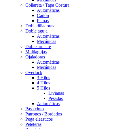
Collareta / Tapa Costura
Automáticas
Cañón
Planas
Dobladilladoras
Doble aguja
Automáticas
Mecánicas
Doble arrastre
Multiagujas
Ojaladoras
Automáticas
Mecánicas
Overlock
3 Hilos
4 Hilos
5 Hilos
Livianas
Pesadas
Automáticas
Pasa cinto
Patrones / Bordados
Pega eleasticos
Peleteras