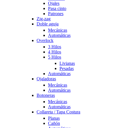
Ojales
Pasa cinto
Patrones
Zig-zag
Doble aguja
Mecánicas
Automáticas
Overlock
3 Hilos
4 Hilos
5 Hilos
Livianas
Pesadas
Automáticas
Ojaladoras
Mecánicas
Automáticas
Botoneras
Mecánicas
Automáticas
Collareta / Tapa Costura
Planas
Cañón