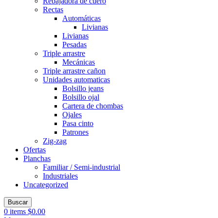
Rebajadora de cuero
Rectas
Automáticas
Livianas
Livianas
Pesadas
Triple arrastre
Mecánicas
Triple arrastre cañon
Unidades automaticas
Bolsillo jeans
Bolsillo ojal
Cartera de chombas
Ojales
Pasa cinto
Patrones
Zig-zag
Ofertas
Planchas
Familiar / Semi-industrial
Industriales
Uncategorized
Buscar
0
items
$
0.00