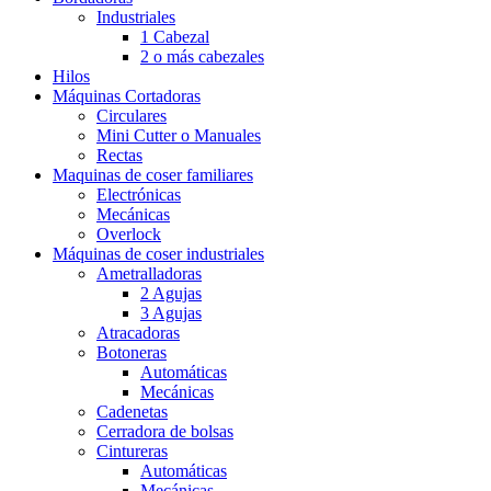
Industriales
1 Cabezal
2 o más cabezales
Hilos
Máquinas Cortadoras
Circulares
Mini Cutter o Manuales
Rectas
Maquinas de coser familiares
Electrónicas
Mecánicas
Overlock
Máquinas de coser industriales
Ametralladoras
2 Agujas
3 Agujas
Atracadoras
Botoneras
Automáticas
Mecánicas
Cadenetas
Cerradora de bolsas
Cintureras
Automáticas
Mecánicas