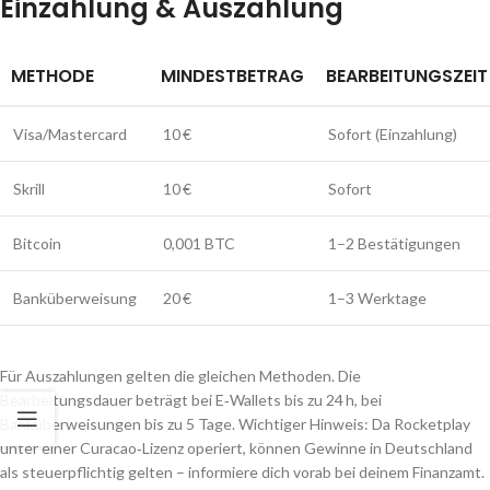
Einzahlung & Auszahlung
METHODE
MINDESTBETRAG
BEARBEITUNGSZEIT
Visa/Mastercard
10 €
Sofort (Einzahlung)
Skrill
10 €
Sofort
Bitcoin
0,001 BTC
1–2 Bestätigungen
Banküberweisung
20 €
1–3 Werktage
Für Auszahlungen gelten die gleichen Methoden. Die
Bearbeitungsdauer beträgt bei E‑Wallets bis zu 24 h, bei
Banküberweisungen bis zu 5 Tage. Wichtiger Hinweis: Da Rocketplay
unter einer Curacao‑Lizenz operiert, können Gewinne in Deutschland
als steuerpflichtig gelten – informiere dich vorab bei deinem Finanzamt.