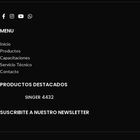
MENU
Inicio
Productos
Capacitaciones
Servicio Técnico
Contacto
PRODUCTOS DESTACADOS
SINGER 4432
SUSCRIBITE A NUESTRO NEWSLETTER