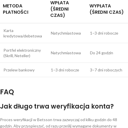
WPŁATA
METODA
WYPŁATA
(ŚREDNI
PŁATNOŚCI
(ŚREDNI CZAS)
CZAS)
Karta
Natychmiastowa
1–3 dni robocze
kredytowa/debetowa
Portfel elektroniczny
Natychmiastowa
Do 24 godzin
(Skrill, Neteller)
Przelew bankowy
1–3 dni robocze
3–7 dni roboczych
FAQ
Jak długo trwa weryfikacja konta?
Proces weryfikacji w Betsson trwa zazwyczaj od kilku godzin do 48
godzin. Aby przyspieszyć, od razu prześlij wymagane dokumenty w