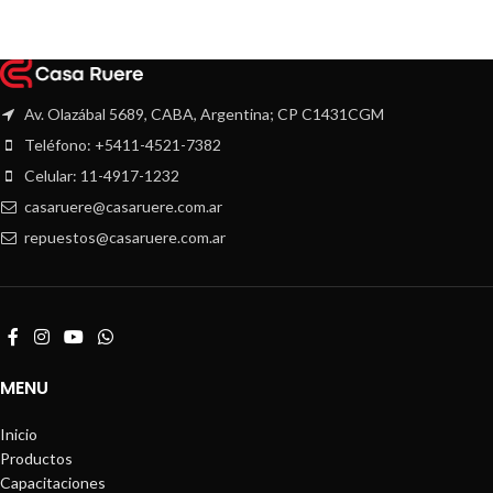
Av. Olazábal 5689, CABA, Argentina; CP C1431CGM
Teléfono: +5411-4521-7382
Celular: 11-4917-1232
casaruere@casaruere.com.ar
repuestos@casaruere.com.ar
MENU
Inicio
Productos
Capacitaciones