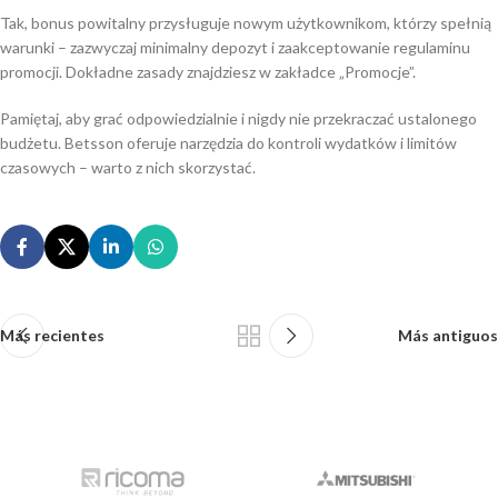
Tak, bonus powitalny przysługuje nowym użytkownikom, którzy spełnią
warunki – zazwyczaj minimalny depozyt i zaakceptowanie regulaminu
promocji. Dokładne zasady znajdziesz w zakładce „Promocje”.
Pamiętaj, aby grać odpowiedzialnie i nigdy nie przekraczać ustalonego
budżetu. Betsson oferuje narzędzia do kontroli wydatków i limitów
czasowych – warto z nich skorzystać.
Más recientes
Más antiguos