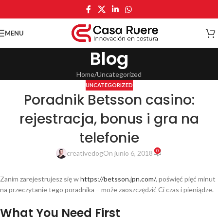
MENU
Blog
Home
Uncategorized
UNCATEGORIZED
Poradnik Betsson casino:
rejestracja, bonus i gra na
telefonie
0
creativedog
On junio 6, 2018
Zanim zarejestrujesz się w
https://betsson.jpn.com/
, poświęć pięć minut
na przeczytanie tego poradnika – może zaoszczędzić Ci czas i pieniądze.
What You Need First