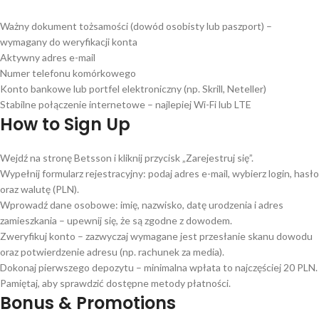
Ważny dokument tożsamości (dowód osobisty lub paszport) –
wymagany do weryfikacji konta
Aktywny adres e-mail
Numer telefonu komórkowego
Konto bankowe lub portfel elektroniczny (np. Skrill, Neteller)
Stabilne połączenie internetowe – najlepiej Wi-Fi lub LTE
How to Sign Up
Wejdź na stronę Betsson i kliknij przycisk „Zarejestruj się”.
Wypełnij formularz rejestracyjny: podaj adres e-mail, wybierz login, hasło
oraz walutę (PLN).
Wprowadź dane osobowe: imię, nazwisko, datę urodzenia i adres
zamieszkania – upewnij się, że są zgodne z dowodem.
Zweryfikuj konto – zazwyczaj wymagane jest przesłanie skanu dowodu
oraz potwierdzenie adresu (np. rachunek za media).
Dokonaj pierwszego depozytu – minimalna wpłata to najczęściej 20 PLN.
Pamiętaj, aby sprawdzić dostępne metody płatności.
Bonus & Promotions