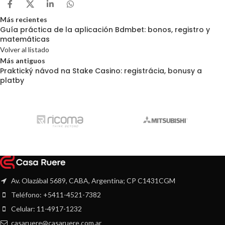
Más recientes
Guía práctica de la aplicación Bdmbet: bonos, registro y
matemáticas
Volver al listado
Más antiguos
Praktický návod na Stake Casino: registrácia, bonusy a
platby
Av. Olazábal 5689, CABA, Argentina; CP C1431CGM
Teléfono: +5411-4521-7382
Celular: 11-4917-1232
casaruere@casaruere.com.ar