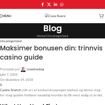
MENU
Blog
Home
Uncategorized
Uncategorized
Maksimer bonusen din: trinnvis
casino guide
Posteado por
creativedog
julio 7, 2026
On diciembre 19, 2018
0
Casino Snatch
står ut i et konkurransepreget marked, og denne steg-
for-steg-guiden forklarer nøyaktig hvordan du får mest mulig ut av det.