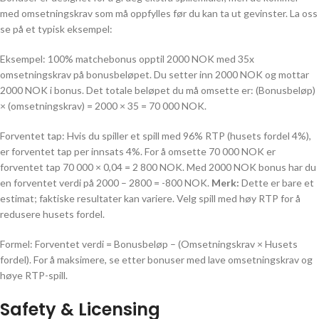
med omsetningskrav som må oppfylles før du kan ta ut gevinster. La oss
se på et typisk eksempel:
Eksempel: 100% matchebonus opptil 2000 NOK med 35x
omsetningskrav på bonusbeløpet. Du setter inn 2000 NOK og mottar
2000 NOK i bonus. Det totale beløpet du må omsette er: (Bonusbeløp)
× (omsetningskrav) = 2000 × 35 = 70 000 NOK.
Forventet tap: Hvis du spiller et spill med 96% RTP (husets fordel 4%),
er forventet tap per innsats 4%. For å omsette 70 000 NOK er
forventet tap 70 000 × 0,04 = 2 800 NOK. Med 2000 NOK bonus har du
en forventet verdi på 2000 – 2800 = -800 NOK.
Merk:
Dette er bare et
estimat; faktiske resultater kan variere. Velg spill med høy RTP for å
redusere husets fordel.
Formel: Forventet verdi = Bonusbeløp – (Omsetningskrav × Husets
fordel). For å maksimere, se etter bonuser med lave omsetningskrav og
høye RTP-spill.
Safety & Licensing