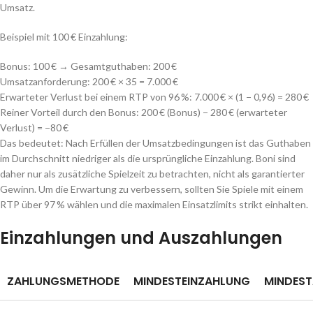
Umsatz.
Beispiel mit 100 € Einzahlung:
Bonus: 100 € → Gesamtguthaben: 200 €
Umsatzanforderung: 200 € × 35 = 7.000 €
Erwarteter Verlust bei einem RTP von 96 %: 7.000 € × (1 − 0,96) = 280 €
Reiner Vorteil durch den Bonus: 200 € (Bonus) − 280 € (erwarteter
Verlust) = −80 €
Das bedeutet: Nach Erfüllen der Umsatzbedingungen ist das Guthaben
im Durchschnitt niedriger als die ursprüngliche Einzahlung. Boni sind
daher nur als zusätzliche Spielzeit zu betrachten, nicht als garantierter
Gewinn. Um die Erwartung zu verbessern, sollten Sie Spiele mit einem
RTP über 97 % wählen und die maximalen Einsatzlimits strikt einhalten.
Einzahlungen und Auszahlungen
ZAHLUNGSMETHODE
MINDESTEINZAHLUNG
MINDES