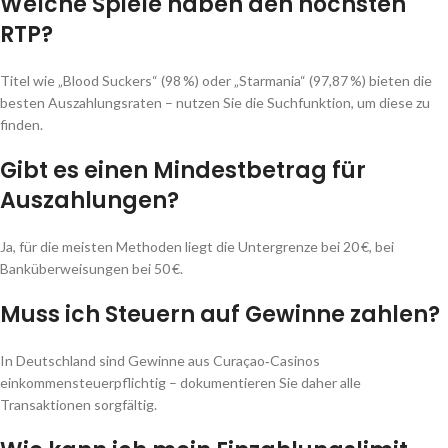
Welche Spiele haben den höchsten
RTP?
Titel wie „Blood Suckers“ (98 %) oder „Starmania“ (97,87 %) bieten die
besten Auszahlungsraten – nutzen Sie die Suchfunktion, um diese zu
finden.
Gibt es einen Mindestbetrag für
Auszahlungen?
Ja, für die meisten Methoden liegt die Untergrenze bei 20 €, bei
Banküberweisungen bei 50 €.
Muss ich Steuern auf Gewinne zahlen?
In Deutschland sind Gewinne aus Curaçao‑Casinos
einkommensteuerpflichtig – dokumentieren Sie daher alle
Transaktionen sorgfältig.