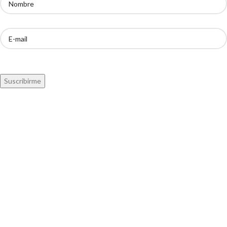
Por favor, deja este campo vacío.