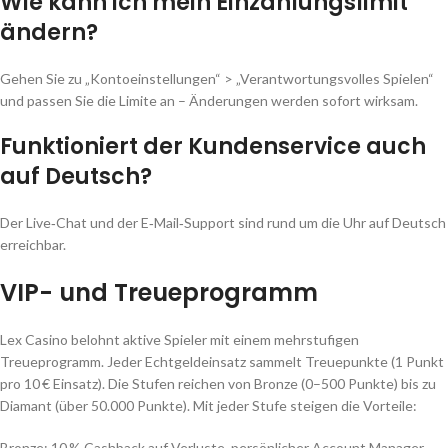
Wie kann ich mein Einzahlungslimit
ändern?
Gehen Sie zu „Kontoeinstellungen“ > „Verantwortungsvolles Spielen“
und passen Sie die Limite an – Änderungen werden sofort wirksam.
Funktioniert der Kundenservice auch
auf Deutsch?
Der Live‑Chat und der E‑Mail‑Support sind rund um die Uhr auf Deutsch
erreichbar.
VIP- und Treueprogramm
Lex Casino belohnt aktive Spieler mit einem mehrstufigen
Treueprogramm. Jeder Echtgeldeinsatz sammelt Treuepunkte (1 Punkt
pro 10 € Einsatz). Die Stufen reichen von Bronze (0–500 Punkte) bis zu
Diamant (über 50.000 Punkte). Mit jeder Stufe steigen die Vorteile:
Bronze: 10 % Cashback auf Verluste, persönlicher Account Manager.