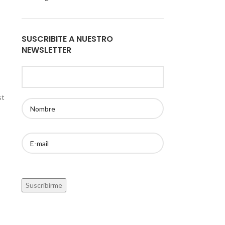
SUSCRIBITE A NUESTRO
NEWSLETTER
st
Por favor, deja este campo vacío.