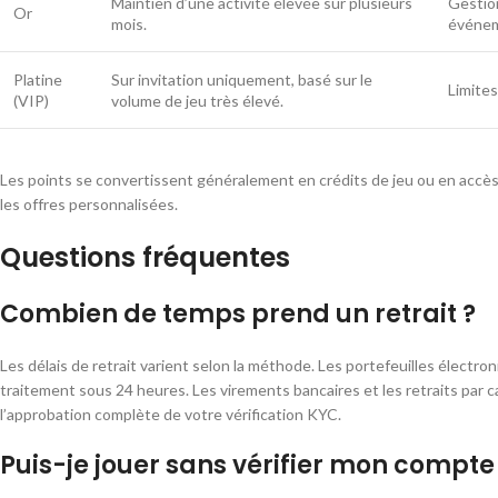
Maintien d’une activité élevée sur plusieurs
Gestion
Or
mois.
événeme
Platine
Sur invitation uniquement, basé sur le
Limites
(VIP)
volume de jeu très élevé.
Les points se convertissent généralement en crédits de jeu ou en accès 
les offres personnalisées.
Questions fréquentes
Combien de temps prend un retrait ?
Les délais de retrait varient selon la méthode. Les portefeuilles électron
traitement sous 24 heures. Les virements bancaires et les retraits par
l’approbation complète de votre vérification KYC.
Puis-je jouer sans vérifier mon compte