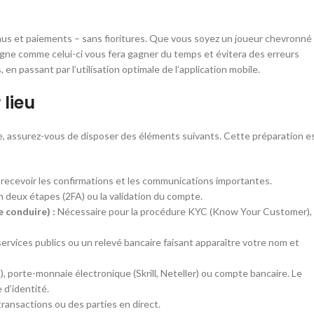
bonus et paiements – sans fioritures. Que vous soyez un joueur chevronné
gne comme celui-ci vous fera gagner du temps et évitera des erreurs
en passant par l’utilisation optimale de l’application mobile.
 lieu
ne, assurez-vous de disposer des éléments suivants. Cette préparation e
, recevoir les confirmations et les communications importantes.
n deux étapes (2FA) ou la validation du compte.
e conduire) :
Nécessaire pour la procédure KYC (Know Your Customer),
ervices publics ou un relevé bancaire faisant apparaître votre nom et
), porte-monnaie électronique (Skrill, Neteller) ou compte bancaire. Le
 d’identité.
transactions ou des parties en direct.