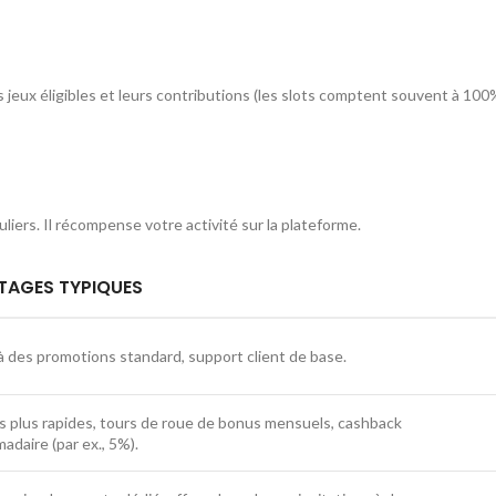
 jeux éligibles et leurs contributions (les slots comptent souvent à 100
liers. Il récompense votre activité sur la plateforme.
TAGES TYPIQUES
 des promotions standard, support client de base.
s plus rapides, tours de roue de bonus mensuels, cashback
daire (par ex., 5%).