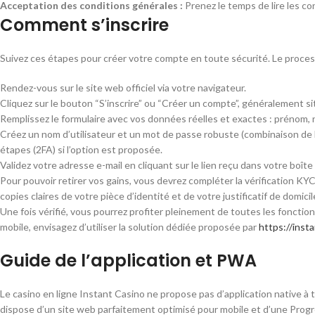
Acceptation des conditions générales :
Prenez le temps de lire les cond
Comment s’inscrire
Suivez ces étapes pour créer votre compte en toute sécurité. Le process
Rendez-vous sur le site web officiel via votre navigateur.
Cliquez sur le bouton “S’inscrire” ou “Créer un compte”, généralement sit
Remplissez le formulaire avec vos données réelles et exactes : prénom,
Créez un nom d’utilisateur et un mot de passe robuste (combinaison de le
étapes (2FA) si l’option est proposée.
Validez votre adresse e-mail en cliquant sur le lien reçu dans votre boît
Pour pouvoir retirer vos gains, vous devrez compléter la vérification KYC
copies claires de votre pièce d’identité et de votre justificatif de dom
Une fois vérifié, vous pourrez profiter pleinement de toutes les fonction
mobile, envisagez d’utiliser la solution dédiée proposée par
https://inst
Guide de l’application et PWA
Le casino en ligne Instant Casino ne propose pas d’application native à 
dispose d’un site web parfaitement optimisé pour mobile et d’une Pro