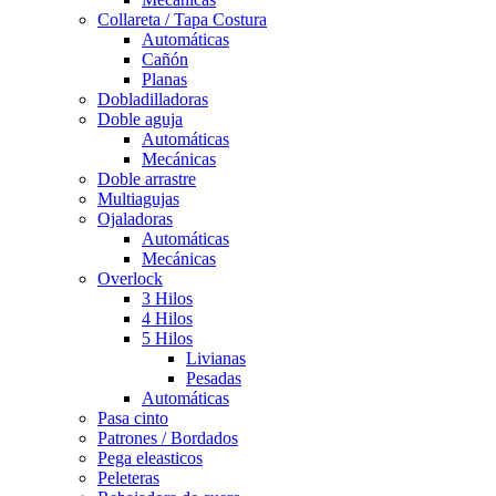
Collareta / Tapa Costura
Automáticas
Cañón
Planas
Dobladilladoras
Doble aguja
Automáticas
Mecánicas
Doble arrastre
Multiagujas
Ojaladoras
Automáticas
Mecánicas
Overlock
3 Hilos
4 Hilos
5 Hilos
Livianas
Pesadas
Automáticas
Pasa cinto
Patrones / Bordados
Pega eleasticos
Peleteras