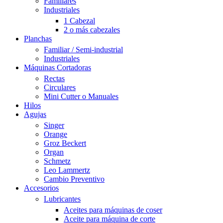
Familiares
Industriales
1 Cabezal
2 o más cabezales
Planchas
Familiar / Semi-industrial
Industriales
Máquinas Cortadoras
Rectas
Circulares
Mini Cutter o Manuales
Hilos
Agujas
Singer
Orange
Groz Beckert
Organ
Schmetz
Leo Lammertz
Cambio Preventivo
Accesorios
Lubricantes
Aceites para máquinas de coser
Aceite para máquina de corte