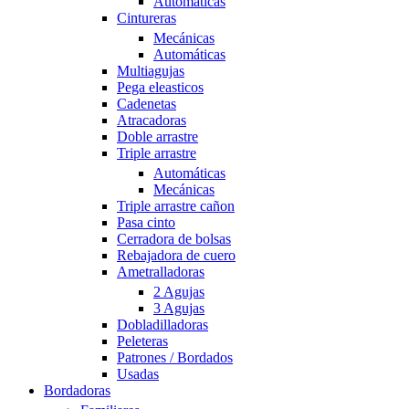
Automáticas
Cintureras
Mecánicas
Automáticas
Multiagujas
Pega eleasticos
Cadenetas
Atracadoras
Doble arrastre
Triple arrastre
Automáticas
Mecánicas
Triple arrastre cañon
Pasa cinto
Cerradora de bolsas
Rebajadora de cuero
Ametralladoras
2 Agujas
3 Agujas
Dobladilladoras
Peleteras
Patrones / Bordados
Usadas
Bordadoras