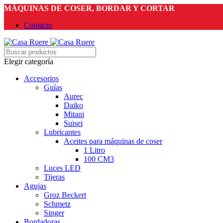
MÁQUINAS DE COSER, BORDAR Y CORTAR
Contacto
Elegir categoría
Accesorios
Guías
Aurec
Daiko
Mitani
Suisei
Lubricantes
Aceites para máquinas de coser
1 Litro
100 CM3
Luces LED
Tijeras
Agujas
Groz Beckert
Schmetz
Singer
Bordadoras