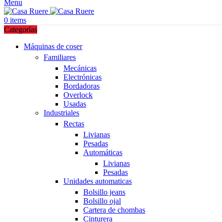
Menu
0
items
Categorías
Máquinas de coser
Familiares
Mecánicas
Electrónicas
Bordadoras
Overlock
Usadas
Industriales
Rectas
Livianas
Pesadas
Automáticas
Livianas
Pesadas
Unidades automaticas
Bolsillo jeans
Bolsillo ojal
Cartera de chombas
Cinturera