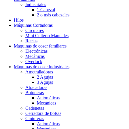
Industriales
1 Cabezal
2 o más cabezales
Hilos
Máquinas Cortadoras
Circulares
Mini Cutter o Manuales
Rectas
Maquinas de coser familiares
Electrónicas
Mecánicas
Overlock
Máquinas de coser industriales
Ametralladoras
2 Agujas
3 Agujas
Atracadoras
Botoneras
Automáticas
Mecánicas
Cadenetas
Cerradora de bolsas
Cintureras
Automáticas
Mecánicas