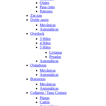
Ojales
Pasa cinto
Patrones
Zig-zag
Doble aguja
Mecánicas
Automáticas
Overlock
3 Hilos
4 Hilos
5 Hilos
Livianas
Pesadas
Automáticas
Ojaladoras
Mecánicas
Automáticas
Botoneras
Mecánicas
Automáticas
Collareta / Tapa Costura
Planas
Cañón