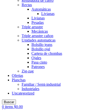
Rebajadora de cuero
Rectas
Automáticas
Livianas
Livianas
Pesadas
Triple arrastre
Mecánicas
Triple arrastre cañon
Unidades automaticas
Bolsillo jeans
Bolsillo ojal
Cartera de chombas
Ojales
Pasa cinto
Patrones
Zig-zag
Ofertas
Planchas
Familiar / Semi-industrial
Industriales
Uncategorized
Buscar
0
items
$
0.00