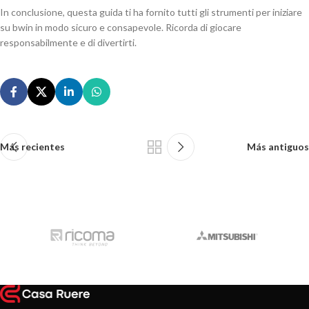
In conclusione, questa guida ti ha fornito tutti gli strumenti per iniziare
su bwin in modo sicuro e consapevole. Ricorda di giocare
responsabilmente e di divertirti.
Más recientes
Más antiguos