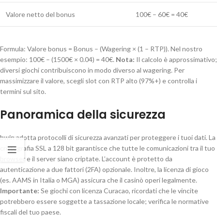
Valore netto del bonus
100€ – 60€ = 40€
Formula: Valore bonus = Bonus – (Wagering × (1 – RTP)). Nel nostro
esempio: 100€ – (1500€ × 0.04) = 40€.
Nota:
Il calcolo è approssimativo;
diversi giochi contribuiscono in modo diverso al wagering. Per
massimizzare il valore, scegli slot con RTP alto (97%+) e controlla i
termini sul sito.
Panoramica della sicurezza
bwin adotta protocolli di sicurezza avanzati per proteggere i tuoi dati. La
crittografia SSL a 128 bit garantisce che tutte le comunicazioni tra il tuo
browser e il server siano criptate. L’account è protetto da
autenticazione a due fattori (2FA) opzionale. Inoltre, la licenza di gioco
(es. AAMS in Italia o MGA) assicura che il casinò operi legalmente.
Importante:
Se giochi con licenza Curacao, ricordati che le vincite
potrebbero essere soggette a tassazione locale; verifica le normative
fiscali del tuo paese.