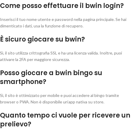
Come posso effettuare il bwin login?
Inserisci il tuo nome utente e password nella pagina principale. Se hai
dimenticato i dati, usa la funzione di recupero.
È sicuro giocare su bwin?
Sì, il sito utilizza crittografia SSL e ha una licenza valida. Inoltre, puoi
attivare la 2FA per maggiore sicurezza.
Posso giocare a bwin bingo su
smartphone?
Sì, il sito è ottimizzato per mobile e puoi accedere al bingo tramite
browser o PWA. Non è disponibile un’app nativa su store.
Quanto tempo ci vuole per ricevere un
prelievo?