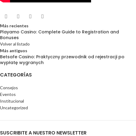
Más recientes
Playamo Casino: Complete Guide to Registration and
Bonuses
Volver al listado
Más antiguos
Betsafe Casino: Praktyczny przewodnik od rejestracji po
wypłatę wygranych
CATEGORÍAS
Consejos
Eventos
Institucional
Uncategorized
SUSCRIBITE A NUESTRO NEWSLETTER