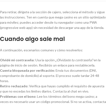
Para retirar, dirígete a la sección de cajero, selecciona el método y sigue
las instrucciones. Ten en cuenta que mega casino es un sitio optimizado
para móviles; puedes acceder desde tu navegador como una PWA
(progressive web app) sin necesidad de descargar una app de la tienda.
Cuando algo sale mal
A continuación, escenarios comunes y cómo resolverlos:
Olvidé mi contraseña:
Usa la opción
¿Olvidaste tu contraseña?
en la
página de inicio de sesión. Recibirás un enlace para restablecerla.
Cuenta bloqueada por verificación:
Envía tus documentos (DNI,
comprobante de domicilio) al soporte. El proceso suele tardar 24-48
horas.
Retiro rechazado:
Verifica que hayas cumplido el requisito de apuesta
y que no excedas los límites diarios. Contacta al chat en vivo.
Problemas con el bono:
Lee los términos del bono mega casino; a
veces es necesario usar un código promocional. Si no se activa, contacta