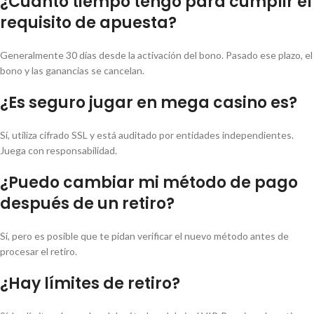
¿Cuánto tiempo tengo para cumplir el
requisito de apuesta?
Generalmente 30 días desde la activación del bono. Pasado ese plazo, el
bono y las ganancias se cancelan.
¿Es seguro jugar en mega casino es?
Sí, utiliza cifrado SSL y está auditado por entidades independientes.
Juega con responsabilidad.
¿Puedo cambiar mi método de pago
después de un retiro?
Sí, pero es posible que te pidan verificar el nuevo método antes de
procesar el retiro.
¿Hay límites de retiro?