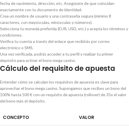
fecha de nacimiento, dirección, etc. Asegúrate de que coincidan
exactamente con tu documento de identidad.
Crea un nombre de usuario y una contraseña segura (mínimo 8
caracteres, con mayúsculas, minúsculas y números).
Selecciona tu moneda preferida (EUR, USD, etc.) y acepta los términos y
condiciones.
Verifica tu cuenta a través del enlace que recibirás por correo
electrónico o SMS.
Una vez verificada, podrás acceder a tu perfil y realizar tu primer
depósito para activar el bono mega casino.
Cálculo del requisito de apuesta
Entender cómo se calculan los requisitos de apuesta es clave para
aprovechar el bono mega casino. Supongamos que recibes un bono del
100% hasta 500 € con un requisito de apuesta (rollover) de 35x el valor
del bono más el depósito.
CONCEPTO
VALOR