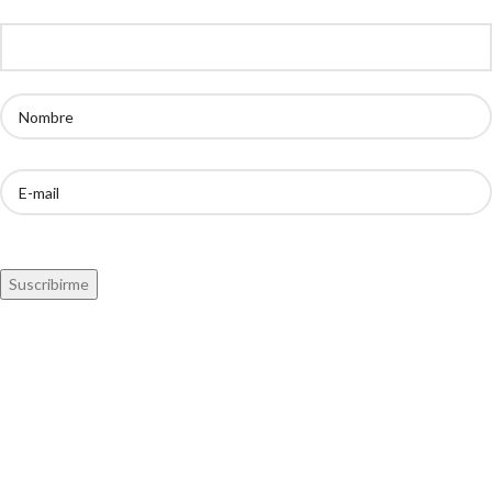
Por favor, deja este campo vacío.