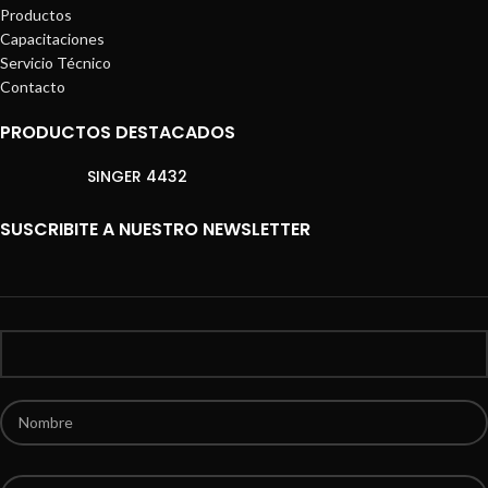
Productos
Capacitaciones
Servicio Técnico
Contacto
PRODUCTOS DESTACADOS
SINGER 4432
SUSCRIBITE A NUESTRO NEWSLETTER