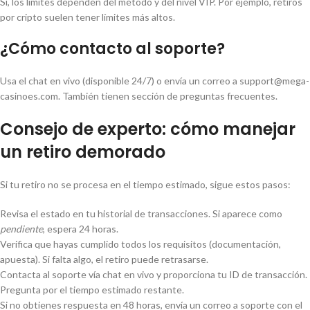
Sí, los límites dependen del método y del nivel VIP. Por ejemplo, retiros
por cripto suelen tener límites más altos.
¿Cómo contacto al soporte?
Usa el chat en vivo (disponible 24/7) o envía un correo a support@mega-
casinoes.com. También tienen sección de preguntas frecuentes.
Consejo de experto: cómo manejar
un retiro demorado
Si tu retiro no se procesa en el tiempo estimado, sigue estos pasos:
Revisa el estado en tu historial de transacciones. Si aparece como
pendiente
, espera 24 horas.
Verifica que hayas cumplido todos los requisitos (documentación,
apuesta). Si falta algo, el retiro puede retrasarse.
Contacta al soporte vía chat en vivo y proporciona tu ID de transacción.
Pregunta por el tiempo estimado restante.
Si no obtienes respuesta en 48 horas, envía un correo a soporte con el