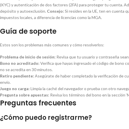
(KYC) y autenticación de dos factores (2FA) para proteger tu cuenta. A
depósito y autoexclusión.
Consejo:
Si resides en la UE, ten en cuenta q
impuestos locales, a diferencia de licencias como la MGA.
Guía de soporte
Estos son los problemas más comunes y cómo resolverlos:
Problema de inicio de sesión:
Revisa que tu usuario y contraseña sean c
Bono no acreditado:
Verifica que hayas ingresado el código de bono co
no se acredita en 30 minutos.
Retiro pendiente:
Asegúrate de haber completado la verificación de cu
envío.
Juego no carga:
Limpia la caché del navegador o prueba con otro navega
Pregunta sobre apuestas:
Revisa los términos del bono en la sección ‘M
Preguntas frecuentes
¿Cómo puedo registrarme?