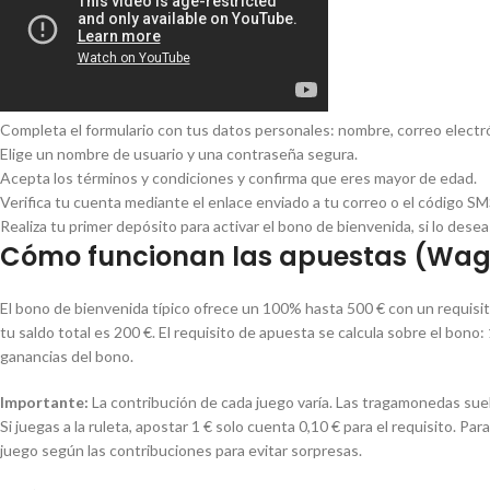
Completa el formulario con tus datos personales: nombre, correo electró
Elige un nombre de usuario y una contraseña segura.
Acepta los términos y condiciones y confirma que eres mayor de edad.
Verifica tu cuenta mediante el enlace enviado a tu correo o el código SM
Realiza tu primer depósito para activar el bono de bienvenida, si lo desea
Cómo funcionan las apuestas (Wag
El bono de bienvenida típico ofrece un 100% hasta 500 € con un requisit
tu saldo total es 200 €. El requisito de apuesta se calcula sobre el bono
ganancias del bono.
Importante:
La contribución de cada juego varía. Las tragamonedas suele
Si juegas a la ruleta, apostar 1 € solo cuenta 0,10 € para el requisito. Par
juego según las contribuciones para evitar sorpresas.