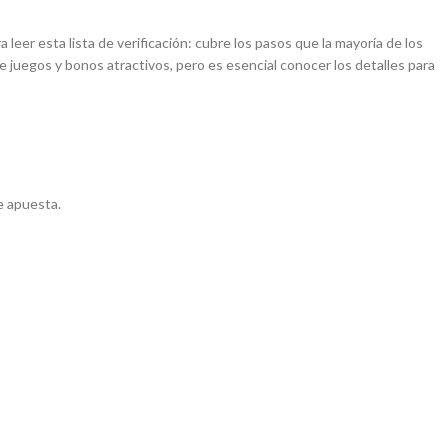
leer esta lista de verificación: cubre los pasos que la mayoría de los
 juegos y bonos atractivos, pero es esencial conocer los detalles para
e apuesta.