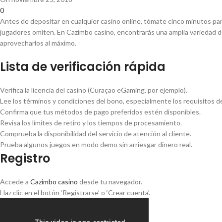
0
Antes de depositar en cualquier casino online, tómate cinco minutos para 
jugadores omiten. En Cazimbo casino, encontrarás una amplia variedad de
aprovecharlos al máximo.
Lista de verificación rápida
Verifica la licencia del casino (Curaçao eGaming, por ejemplo).
Lee los términos y condiciones del bono, especialmente los requisitos d
Confirma que tus métodos de pago preferidos estén disponibles.
Revisa los límites de retiro y los tiempos de procesamiento.
Comprueba la disponibilidad del servicio de atención al cliente.
Prueba algunos juegos en modo demo sin arriesgar dinero real.
Registro
Accede a
Cazimbo casino
desde tu navegador.
Haz clic en el botón ‘Registrarse’ o ‘Crear cuenta’.