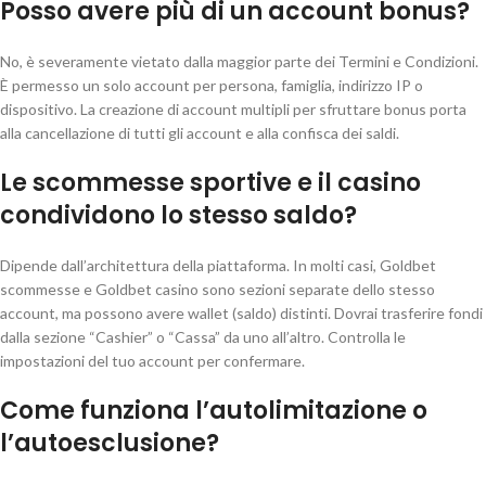
Posso avere più di un account bonus?
No, è severamente vietato dalla maggior parte dei Termini e Condizioni.
È permesso un solo account per persona, famiglia, indirizzo IP o
dispositivo. La creazione di account multipli per sfruttare bonus porta
alla cancellazione di tutti gli account e alla confisca dei saldi.
Le scommesse sportive e il casino
condividono lo stesso saldo?
Dipende dall’architettura della piattaforma. In molti casi, Goldbet
scommesse e Goldbet casino sono sezioni separate dello stesso
account, ma possono avere wallet (saldo) distinti. Dovrai trasferire fondi
dalla sezione “Cashier” o “Cassa” da uno all’altro. Controlla le
impostazioni del tuo account per confermare.
Come funziona l’autolimitazione o
l’autoesclusione?