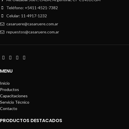
Teléfono: +5411-4521-7382
Celular: 11-4917-1232
casaruere@casaruere.com.ar
repuestos@casaruere.com.ar
MENU
Inicio
Productos
Capacitaciones
Servicio Técnico
Contacto
PRODUCTOS DESTACADOS