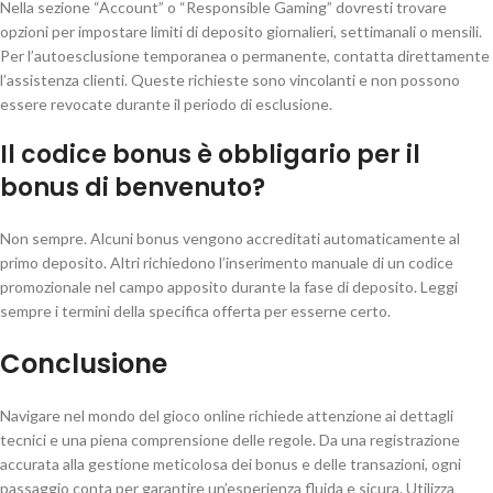
Nella sezione “Account” o “Responsible Gaming” dovresti trovare
opzioni per impostare limiti di deposito giornalieri, settimanali o mensili.
Per l’autoesclusione temporanea o permanente, contatta direttamente
l’assistenza clienti. Queste richieste sono vincolanti e non possono
essere revocate durante il periodo di esclusione.
Il codice bonus è obbligario per il
bonus di benvenuto?
Non sempre. Alcuni bonus vengono accreditati automaticamente al
primo deposito. Altri richiedono l’inserimento manuale di un codice
promozionale nel campo apposito durante la fase di deposito. Leggi
sempre i termini della specifica offerta per esserne certo.
Conclusione
Navigare nel mondo del gioco online richiede attenzione ai dettagli
tecnici e una piena comprensione delle regole. Da una registrazione
accurata alla gestione meticolosa dei bonus e delle transazioni, ogni
passaggio conta per garantire un’esperienza fluida e sicura. Utilizza