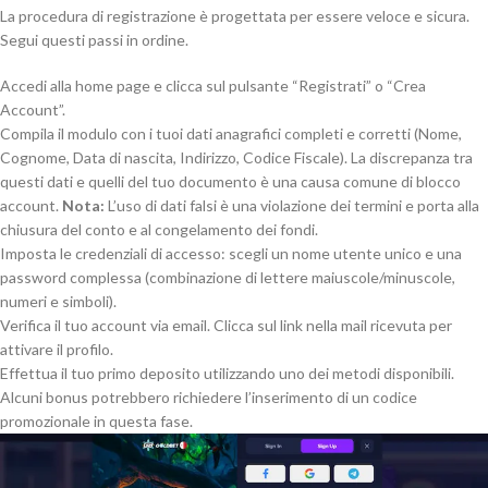
La procedura di registrazione è progettata per essere veloce e sicura.
Segui questi passi in ordine.
Accedi alla home page e clicca sul pulsante “Registrati” o “Crea
Account”.
Compila il modulo con i tuoi dati anagrafici completi e corretti (Nome,
Cognome, Data di nascita, Indirizzo, Codice Fiscale). La discrepanza tra
questi dati e quelli del tuo documento è una causa comune di blocco
account.
Nota:
L’uso di dati falsi è una violazione dei termini e porta alla
chiusura del conto e al congelamento dei fondi.
Imposta le credenziali di accesso: scegli un nome utente unico e una
password complessa (combinazione di lettere maiuscole/minuscole,
numeri e simboli).
Verifica il tuo account via email. Clicca sul link nella mail ricevuta per
attivare il profilo.
Effettua il tuo primo deposito utilizzando uno dei metodi disponibili.
Alcuni bonus potrebbero richiedere l’inserimento di un codice
promozionale in questa fase.