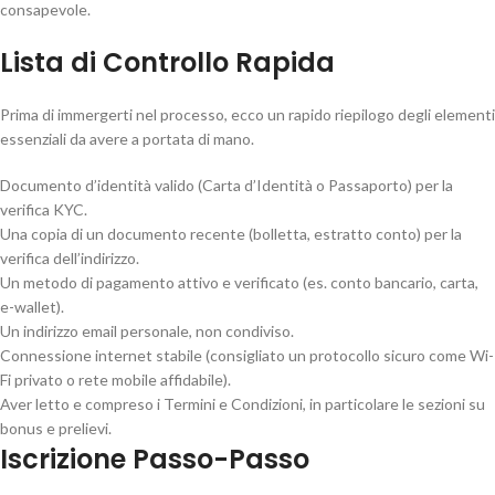
consapevole.
Lista di Controllo Rapida
Prima di immergerti nel processo, ecco un rapido riepilogo degli elementi
essenziali da avere a portata di mano.
Documento d’identità valido (Carta d’Identità o Passaporto) per la
verifica KYC.
Una copia di un documento recente (bolletta, estratto conto) per la
verifica dell’indirizzo.
Un metodo di pagamento attivo e verificato (es. conto bancario, carta,
e-wallet).
Un indirizzo email personale, non condiviso.
Connessione internet stabile (consigliato un protocollo sicuro come Wi-
Fi privato o rete mobile affidabile).
Aver letto e compreso i Termini e Condizioni, in particolare le sezioni su
bonus e prelievi.
Iscrizione Passo-Passo