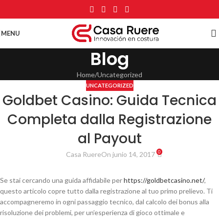
MENU
Blog
Home
Uncategorized
UNCATEGORIZED
Goldbet Casino: Guida Tecnica
Completa dalla Registrazione
al Payout
0
Casa Ruere
On junio 14, 2017
Se stai cercando una guida affidabile per
https://goldbetcasino.net/
,
questo articolo copre tutto dalla registrazione al tuo primo prelievo. Ti
accompagneremo in ogni passaggio tecnico, dal calcolo dei bonus alla
risoluzione dei problemi, per un’esperienza di gioco ottimale e