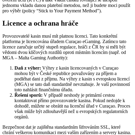
jednomu vkladu danou platební metodou, než ji budete moci použít
pro výběr (policy “Stick to Your Payment Method”).
Licence a ochrana hráče
Provozovatelé kasin musí mít platnou licenci. Tato konkrétní
platforma je licencována úřadem Curaçao eGaming. Zatímco tato
licence zaručuje určitý stupeň regulace, hráči z ČR by si měli být
vědomi dvou klíčových rozdílů oproti místním licencím (např. od
MGA – Malta Gaming Authority):
Daň z výher:
Výhry z kasin licencovaných v Curaçao
mohou být v České republice považovány za příjem a
podléhat dani z příjmu. Na výhry z kasin s evropskou licencí
(MGA) se tato daň standardně nevztahuje. Je vaší povinností
toto nahlásit finančnímu úřadu.
Řešení sporů:
V případě neshody je primární cestou
kontaktovat přímo provozovatele kasina. Pokud nedojde k
dohodě, můžete se obrátit na licenční úřad v Curaçao. Proces
však může být zdlouhavější než u evropských regulatorních
orgánů.
Bezpečnost dat je zajištěna standardním šifrováním SSL, které
chrání veškerou komunikaci mezi vaším zařízením a servery kasina.