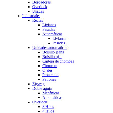
Bordadoras
Overlock
Usadas
Industriales
Rectas
Livianas
Pesadas
Automáticas
Livianas
Pesadas
Unidades automaticas
Bolsillo jeans
Bolsillo ojal
Cartera de chombas
Cinturera
Ojales
Pasa cinto
Patrones
Zig-zag
Doble aguja
Mecánicas
Automáticas
Overlock
3 Hilos
4 Hilos