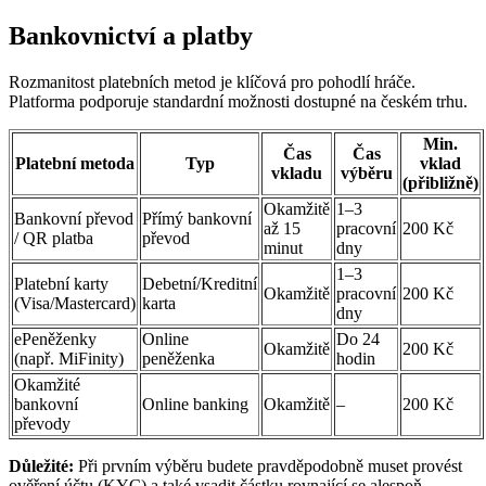
Bankovnictví a platby
Rozmanitost platebních metod je klíčová pro pohodlí hráče.
Platforma podporuje standardní možnosti dostupné na českém trhu.
Min.
Čas
Čas
Platební metoda
Typ
vklad
vkladu
výběru
(přibližně)
Okamžitě
1–3
Bankovní převod
Přímý bankovní
až 15
pracovní
200 Kč
/ QR platba
převod
minut
dny
1–3
Platební karty
Debetní/Kreditní
Okamžitě
pracovní
200 Kč
(Visa/Mastercard)
karta
dny
ePeněženky
Online
Do 24
Okamžitě
200 Kč
(např. MiFinity)
peněženka
hodin
Okamžité
bankovní
Online banking
Okamžitě
–
200 Kč
převody
Důležité:
Při prvním výběru budete pravděpodobně muset provést
ověření účtu (KYC) a také vsadit částku rovnající se alespoň