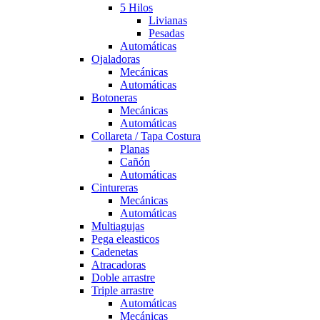
5 Hilos
Livianas
Pesadas
Automáticas
Ojaladoras
Mecánicas
Automáticas
Botoneras
Mecánicas
Automáticas
Collareta / Tapa Costura
Planas
Cañón
Automáticas
Cintureras
Mecánicas
Automáticas
Multiagujas
Pega eleasticos
Cadenetas
Atracadoras
Doble arrastre
Triple arrastre
Automáticas
Mecánicas