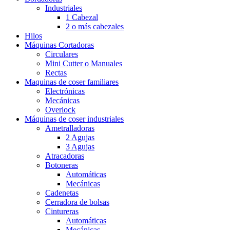
Industriales
1 Cabezal
2 o más cabezales
Hilos
Máquinas Cortadoras
Circulares
Mini Cutter o Manuales
Rectas
Maquinas de coser familiares
Electrónicas
Mecánicas
Overlock
Máquinas de coser industriales
Ametralladoras
2 Agujas
3 Agujas
Atracadoras
Botoneras
Automáticas
Mecánicas
Cadenetas
Cerradora de bolsas
Cintureras
Automáticas
Mecánicas