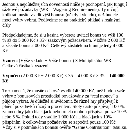
Jednou z nejdůležitějších dovedností hráče je pochopení, jak fungují
sázkové požadavky (WR – Wagering Requirements). Ty určují,
kolikrát musíte vsadit výši bonusu (někdy i vkladu), než budete
moci výhry vybrat. Podívejme se na praktický příklad s reálnými
čísly.
Předpokládejme, že si u kasina vyberete uvítací bonus ve výši 100
% až do 5 000 Kč s 35× sázkovým požadavkem. Vložíte 2 000 Kč
a získáte bonus 2 000 Kč. Celkový zůstatek na hraní je tedy 4 000
Kč.
Vzorec:
(Výše vkladu + Výše bonusu) × Multiplikátor WR =
Celková částka k vsazení
Výpočet:
(2 000 Kč + 2 000 Kč) × 35 = 4 000 Kč × 35 =
140 000
Kč
To znamená, že musíte celkově vsadit 140 000 Kč, než budou vaše
výhry z bonusových prostředků považovány za “real money” a
půjdou vybrat. Je důležité si uvědomit, že různé hry přispívají k
plnění požadavků různým procentem. Sloty často přispívají 100 %,
zatímco hry jako blackjack nebo ruleta mohou přispívat pouze 10 %
nebo 5 %. Pokud tedy vsadíte 1 000 Kč na blackjack s 10%
přispěním, k celkovému požadavku se započítá pouze 100 Kč.
Vždy si v podmínkách bonusu ověřte “Game Contribution” tabulku.