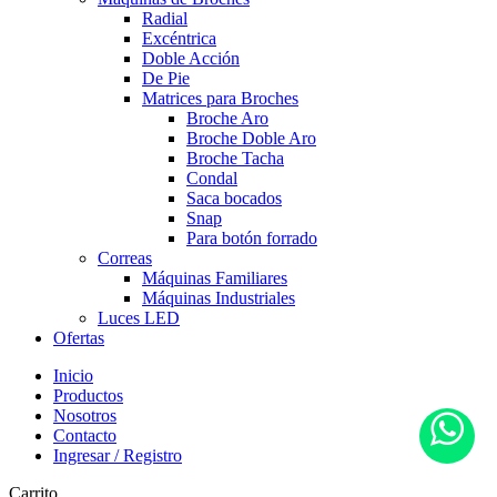
Radial
Excéntrica
Doble Acción
De Pie
Matrices para Broches
Broche Aro
Broche Doble Aro
Broche Tacha
Condal
Saca bocados
Snap
Para botón forrado
Correas
Máquinas Familiares
Máquinas Industriales
Luces LED
Ofertas
Inicio
Productos
Nosotros
Contacto
Ingresar / Registro
Carrito