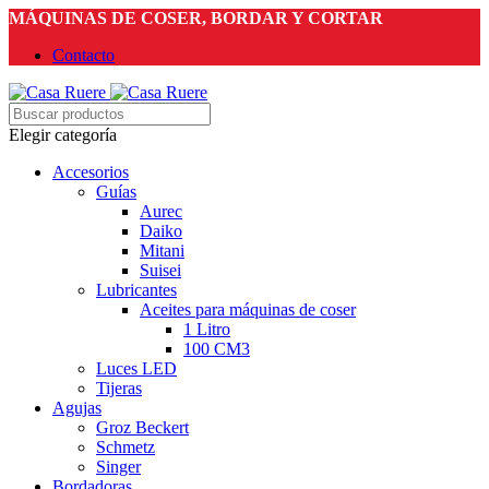
MÁQUINAS DE COSER, BORDAR Y CORTAR
Contacto
Elegir categoría
Accesorios
Guías
Aurec
Daiko
Mitani
Suisei
Lubricantes
Aceites para máquinas de coser
1 Litro
100 CM3
Luces LED
Tijeras
Agujas
Groz Beckert
Schmetz
Singer
Bordadoras