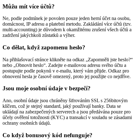
Můžu mít více účtů?
Ne, podle podmínek je povolen pouze jeden herní účet na osobu,
domácnost, IP adresu a platební metodu. Zakládání více účtů (tzv.
multi-accounting) je důvodem k okamžitému zrušení všech účtů a
zadržení jakýchkoli zůstatků a výher.
Co dělat, když zapomenu heslo?
Na přihlašovací stránce klikněte na odkaz „Zapomněli jste heslo?“
nebo „Obnovit heslo“. Zadejte e-mailovou adresu svého účtu a
postupujte podle pokynů v e-mailu, který vám přijde. Odkaz pro
obnovení hesla je časově omezený, proto jej použijte co nejdříve.
Jsou moje osobní údaje v bezpečí?
Ano, osobní údaje jsou chráněny šifrováním SSL s 256bitovým
klíčem, což je stejný standard, jaký používají banky. Data se
ukládají na zabezpečených serverech a jsou předávána pouze pro
účely ověření totožnosti (KYC) a transakcí v souladu se zásadami
ochrany osobních údajů.
Co když bonusový kód nefunguje?