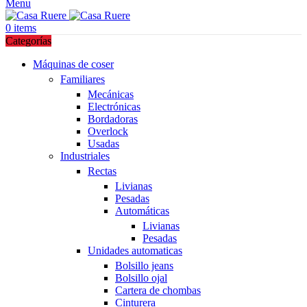
Menu
0
items
Categorías
Máquinas de coser
Familiares
Mecánicas
Electrónicas
Bordadoras
Overlock
Usadas
Industriales
Rectas
Livianas
Pesadas
Automáticas
Livianas
Pesadas
Unidades automaticas
Bolsillo jeans
Bolsillo ojal
Cartera de chombas
Cinturera