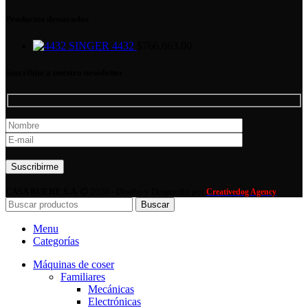
Productos destacados
SINGER 4432
$
766,663.00
Suscribite a nuestro newsletter
Por favor, deja este campo vacío.
CASA RUERE S.A.
2020 - Diseño y Desarrollo por
Creativedog Agency
Buscar
Menu
Categorías
Máquinas de coser
Familiares
Mecánicas
Electrónicas