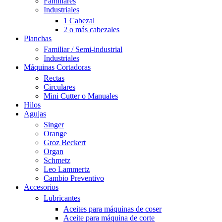
Familiares
Industriales
1 Cabezal
2 o más cabezales
Planchas
Familiar / Semi-industrial
Industriales
Máquinas Cortadoras
Rectas
Circulares
Mini Cutter o Manuales
Hilos
Agujas
Singer
Orange
Groz Beckert
Organ
Schmetz
Leo Lammertz
Cambio Preventivo
Accesorios
Lubricantes
Aceites para máquinas de coser
Aceite para máquina de corte