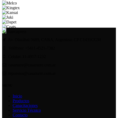
Av. Olazábal 5689, CABA, Argentina; CP C1431CGM
Teléfono: +5411-4521-7382
Celular: 11-4917-1232
casaruere@casaruere.com.ar
repuestos@casaruere.com.ar
MENU
Inicio
Productos
Capacitaciones
Servicio Técnico
Contacto