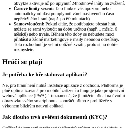
obvykle aktivuje až po uplynutí 24hodinové lhůty na zvážení.
Časové limity sezení:
Tato funkce vás upozorní nebo
automaticky odhlásí po uplynutí vámi nastaveného času
nepřetržitého hraní (např. po 60 minutách).
Samovyloučení:
Pokud cítíte, že potřebujete přestat hrát,
můžete se sami vyloučit na dobu určitou (např. 1 měsíc, 6
měsíců) nebo trvale. Během této doby se nebudete moci
přihlásit a žádné marketingové e-maily nebudou odesílány.
Toto rozhodnutí je velmi obtížné zvrátit, proto si ho dobře
rozmyslete.
Hráči se ptají
Je potřeba ke hře stahovat aplikaci?
Ne, pro hraní není nutná instalace aplikace z obchodu. Platforma je
plně optimalizovaná pro mobilní zařízení a funguje jako progresivní
webová aplikace (PWA). To znamená, že ji můžete přidat na úvodní
obrazovku svého smartphonu a spouštět přímo z prohlížeče s
výkonem blízkým nativní aplikaci.
Jak dlouho trvá ověření dokumentů (KYC)?