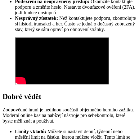
Podezření na neoprávněný přístup:
Okamžitě kontaktujte
podporu a změňte heslo. Nastavte dvoufázové ověření (2FA),
je-li funkce dostupná.
Nesprávný zůstatek:
Než kontaktujete podporu, zkontrolujte
si historii transakcí a her. Často se jedná o dočasný zobrazený
stav, který se sám opraví po obnovení stránky.
Dobré vědět
Zodpovědné hraní je nedílnou součástí příjemného herního zážitku.
Moderní online kasina nabízejí nástroje pro sebekontrolu, které
byste měli znát a používat.
Limity vkladů:
Můžete si nastavit denní, týdenní nebo
měsíční limit na částku, kterou můžete vložit. Tento limit se