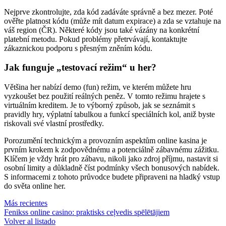
Nejprve zkontrolujte, zda kód zadáváte správně a bez mezer. Poté
ověřte platnost kódu (může mít datum expirace) a zda se vztahuje na
váš region (ČR). Některé kódy jsou také vázány na konkrétní
platební metodu. Pokud problémy přetrvávají, kontaktujte
zákaznickou podporu s přesným zněním kódu.
Jak funguje „testovací režim“ u her?
Většina her nabízí demo (fun) režim, ve kterém můžete hru
vyzkoušet bez použití reálných peněz. V tomto režimu hrajete s
virtuálním kreditem. Je to výborný způsob, jak se seznámit s
pravidly hry, výplatní tabulkou a funkcí speciálních kol, aniž byste
riskovali své vlastní prostředky.
Porozumění technickým a provozním aspektům online kasina je
prvním krokem k zodpovědnému a potenciálně zábavnému zážitku.
Klíčem je vždy hrát pro zábavu, nikoli jako zdroj příjmu, nastavit si
osobní limity a důkladně číst podmínky všech bonusových nabídek.
S informacemi z tohoto průvodce budete připraveni na hladký vstup
do světa online her.
Más recientes
Fenikss online casino: praktisks ceļvedis spēlētājiem
Volver al listado