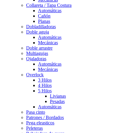
Collareta / Tapa Costura
Automáticas
Cañón
Planas
Dobladilladoras
Doble aguja
Automáticas
Mecánicas
Doble arrastre
Multiagujas
Ojaladoras
Automáticas
Mecánicas
Overlock
3 Hilos
4 Hilos
5 Hilos
Livianas
Pesadas
Automáticas
Pasa cinto
Patrones / Bordados
Pega eleasticos
Peleteras