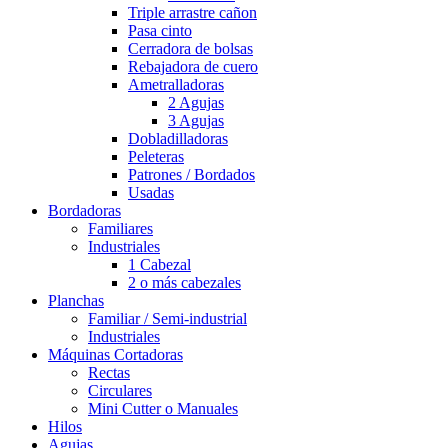
Triple arrastre cañon
Pasa cinto
Cerradora de bolsas
Rebajadora de cuero
Ametralladoras
2 Agujas
3 Agujas
Dobladilladoras
Peleteras
Patrones / Bordados
Usadas
Bordadoras
Familiares
Industriales
1 Cabezal
2 o más cabezales
Planchas
Familiar / Semi-industrial
Industriales
Máquinas Cortadoras
Rectas
Circulares
Mini Cutter o Manuales
Hilos
Agujas