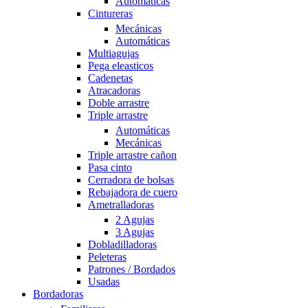
Automáticas
Cintureras
Mecánicas
Automáticas
Multiagujas
Pega eleasticos
Cadenetas
Atracadoras
Doble arrastre
Triple arrastre
Automáticas
Mecánicas
Triple arrastre cañon
Pasa cinto
Cerradora de bolsas
Rebajadora de cuero
Ametralladoras
2 Agujas
3 Agujas
Dobladilladoras
Peleteras
Patrones / Bordados
Usadas
Bordadoras