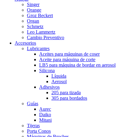
Singer
Orange
Groz Beckert
Organ
Schmetz
Leo Lammertz
Cambio Preventivo
Accesorios
Lubricantes
Aceites para máquinas de coser
Aceite para máquina de corte
LB5 para máquina de bordar en aerosol
Silicona
Líquida
Aerosol
Adhesivos
205 para tizada
305 para bordados
Guías
Aurec
Daiko
Mitani
Tijeras
Porta Conos
Máquinas de Broches