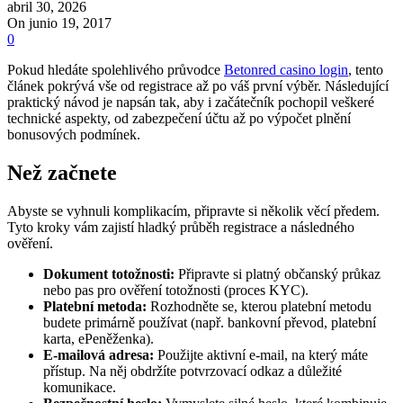
abril 30, 2026
On junio 19, 2017
0
Pokud hledáte spolehlivého průvodce
Betonred casino login
, tento
článek pokrývá vše od registrace až po váš první výběr. Následující
praktický návod je napsán tak, aby i začátečník pochopil veškeré
technické aspekty, od zabezpečení účtu až po výpočet plnění
bonusových podmínek.
Než začnete
Abyste se vyhnuli komplikacím, připravte si několik věcí předem.
Tyto kroky vám zajistí hladký průběh registrace a následného
ověření.
Dokument totožnosti:
Připravte si platný občanský průkaz
nebo pas pro ověření totožnosti (proces KYC).
Platební metoda:
Rozhodněte se, kterou platební metodu
budete primárně používat (např. bankovní převod, platební
karta, ePeněženka).
E-mailová adresa:
Použijte aktivní e-mail, na který máte
přístup. Na něj obdržíte potvrzovací odkaz a důležité
komunikace.