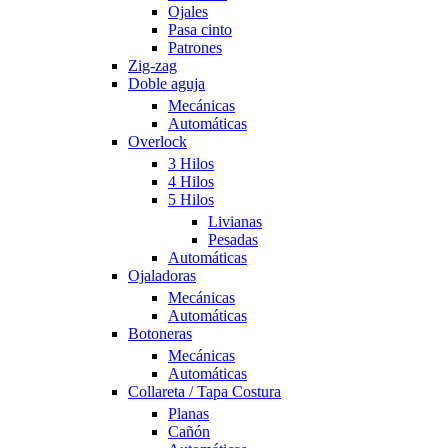
Ojales
Pasa cinto
Patrones
Zig-zag
Doble aguja
Mecánicas
Automáticas
Overlock
3 Hilos
4 Hilos
5 Hilos
Livianas
Pesadas
Automáticas
Ojaladoras
Mecánicas
Automáticas
Botoneras
Mecánicas
Automáticas
Collareta / Tapa Costura
Planas
Cañón