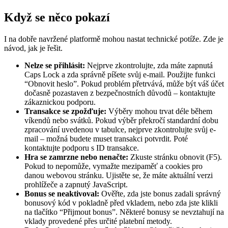
Když se něco pokazí
I na dobře navržené platformě mohou nastat technické potíže. Zde je
návod, jak je řešit.
Nelze se přihlásit:
Nejprve zkontrolujte, zda máte zapnutá
Caps Lock a zda správně píšete svůj e-mail. Použijte funkci
“Obnovit heslo”. Pokud problém přetrvává, může být váš účet
dočasně pozastaven z bezpečnostních důvodů – kontaktujte
zákaznickou podporu.
Transakce se zpožďuje:
Výběry mohou trvat déle během
víkendů nebo svátků. Pokud výběr překročí standardní dobu
zpracování uvedenou v tabulce, nejprve zkontrolujte svůj e-
mail – možná budete muset transakci potvrdit. Poté
kontaktujte podporu s ID transakce.
Hra se zamrzne nebo nenačte:
Zkuste stránku obnovit (F5).
Pokud to nepomůže, vymažte mezipaměť a cookies pro
danou webovou stránku. Ujistěte se, že máte aktuální verzi
prohlížeče a zapnutý JavaScript.
Bonus se neaktivoval:
Ověřte, zda jste bonus zadali správný
bonusový kód v pokladně před vkladem, nebo zda jste klikli
na tlačítko “Přijmout bonus”. Některé bonusy se nevztahují na
vklady provedené přes určité platební metody.