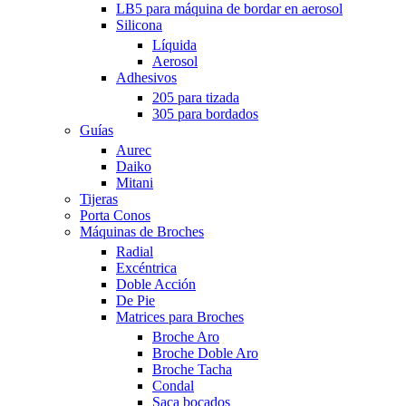
LB5 para máquina de bordar en aerosol
Silicona
Líquida
Aerosol
Adhesivos
205 para tizada
305 para bordados
Guías
Aurec
Daiko
Mitani
Tijeras
Porta Conos
Máquinas de Broches
Radial
Excéntrica
Doble Acción
De Pie
Matrices para Broches
Broche Aro
Broche Doble Aro
Broche Tacha
Condal
Saca bocados