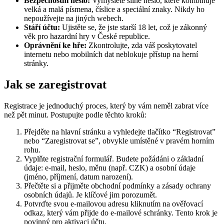
Bezpečnostní heslo:
Vymyslete silné heslo, které kombinuje
velká a malá písmena, číslice a speciální znaky. Nikdy ho
nepoužívejte na jiných webech.
Stáří účtu:
Ujistěte se, že jste starší 18 let, což je zákonný
věk pro hazardní hry v České republice.
Oprávnění ke hře:
Zkontrolujte, zda váš poskytovatel
internetu nebo mobilních dat neblokuje přístup na herní
stránky.
Jak se zaregistrovat
Registrace je jednoduchý proces, který by vám neměl zabrat více
než pět minut. Postupujte podle těchto kroků:
Přejděte na hlavní stránku a vyhledejte tlačítko “Registrovat”
nebo “Zaregistrovat se”, obvykle umístěné v pravém horním
rohu.
Vyplňte registrační formulář. Budete požádáni o základní
údaje: e-mail, heslo, měnu (např. CZK) a osobní údaje
(jméno, příjmení, datum narození).
Přečtěte si a přijměte obchodní podmínky a zásady ochrany
osobních údajů. Je klíčové jim porozumět.
Potvrďte svou e-mailovou adresu kliknutím na ověřovací
odkaz, který vám přijde do e-mailové schránky. Tento krok je
povinný pro aktivaci účtu.