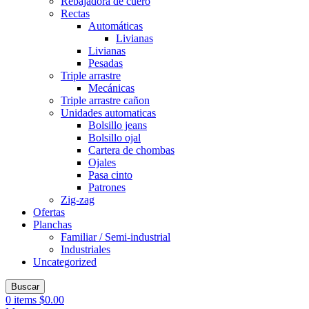
Rebajadora de cuero
Rectas
Automáticas
Livianas
Livianas
Pesadas
Triple arrastre
Mecánicas
Triple arrastre cañon
Unidades automaticas
Bolsillo jeans
Bolsillo ojal
Cartera de chombas
Ojales
Pasa cinto
Patrones
Zig-zag
Ofertas
Planchas
Familiar / Semi-industrial
Industriales
Uncategorized
Buscar
0
items
$
0.00