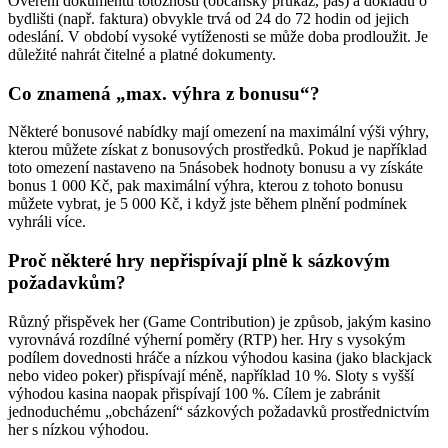
Ověření dokumentů totožnosti (občanský průkaz, pas) a dokladu o
bydlišti (např. faktura) obvykle trvá od 24 do 72 hodin od jejich
odeslání. V období vysoké vytíženosti se může doba prodloužit. Je
důležité nahrát čitelné a platné dokumenty.
Co znamená „max. výhra z bonusu“?
Některé bonusové nabídky mají omezení na maximální výši výhry,
kterou můžete získat z bonusových prostředků. Pokud je například
toto omezení nastaveno na 5násobek hodnoty bonusu a vy získáte
bonus 1 000 Kč, pak maximální výhra, kterou z tohoto bonusu
můžete vybrat, je 5 000 Kč, i když jste během plnění podmínek
vyhráli více.
Proč některé hry nepřispívají plně k sázkovým
požadavkům?
Různý přispěvek her (Game Contribution) je způsob, jakým kasino
vyrovnává rozdílné výherní poměry (RTP) her. Hry s vysokým
podílem dovednosti hráče a nízkou výhodou kasina (jako blackjack
nebo video poker) přispívají méně, například 10 %. Sloty s vyšší
výhodou kasina naopak přispívají 100 %. Cílem je zabránit
jednoduchému „obcházení“ sázkových požadavků prostřednictvím
her s nízkou výhodou.